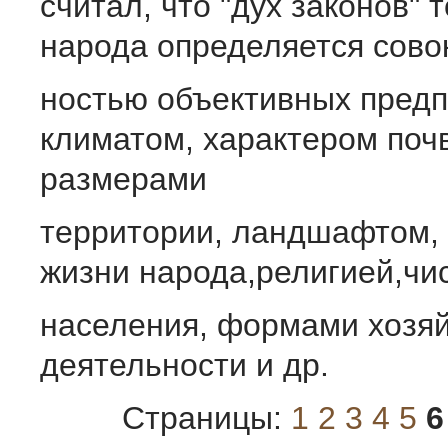
считал, что "дух законов" 
народа определяется сово
ностью объективных предп
климатом, характером поч
размерами
территории, ландшафтом,
жизни народа,религией,чи
населения, формами хозя
деятельности и др.
Страницы:
1
2
3
4
5
6