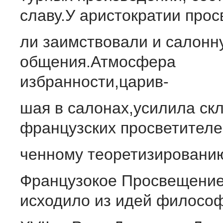
славу.У аристократии прос
ли заимствовали и салон
общения.Атмосфера
избранности,царив-
шая в салонах,усилила ск
французских просветителей
ченному теоретизировани
Французокое Просвещение
исходило из идей филосо