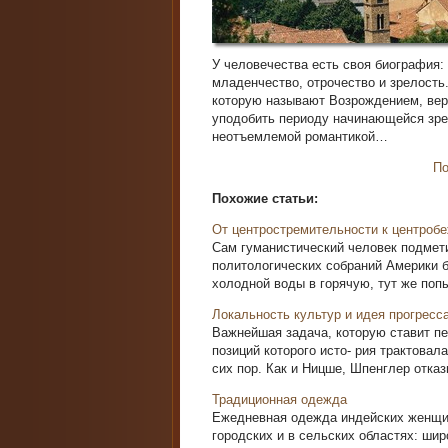
У человечества есть своя биография:
младенчество, отрочество и зре­лость
которую называют Возрождением, вер
уподобить периоду начинающейся зре
неотъемлемой романтикой…
По
Похожие статьи:
От центростремительности к центроб
Сам гуманистический человек подмети
политологических собраний Америки б
холодной воды в горячую, тут же попы
Локальность культур и идея прогресс
Важнейшая задача, которую ставит пе
позиций которого исто- рия трактова
сих пор. Как и Ницше, Шпенглер отказы
Традиционная одежда
Ежедневная одежда индейских женщин
городских и в сельских областях: шир