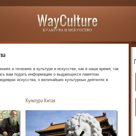
тва
ениях и течениях в культуре и искусстве, как в наше время, так
лись вам подать информацию о выдающихся памятках
шедеврах искусства, о величайших культурных деятелях в
0
Культура Китая
1
2
3
4
5
6
7