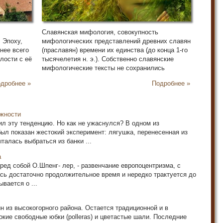
Славянская мифология, совокупность
. Эпоху,
мифологических представлений древних славян
нее всего
(праславян) времени их единства (до конца 1-го
лости с её
тысячелетия н. э.). Собственно славянские
мифологические тексты не сохранились
дробнее »
Подробнее »
ежности
л эту тенденцию. Но как не ужаснулся? В одном из
ыл показан жестокий эксперимент: лягушка, перенесенная из
талась выбраться из банки ...
а
ред собой О.Шпенг- лер, - развенчание европоцентризма, с
лась достаточно продолжительное время и нередко трактуется до
вается о ...
 из высокогорного района. Остается традиционной и в
окие свободные юбки (polleras) и цветастые шали. Последние