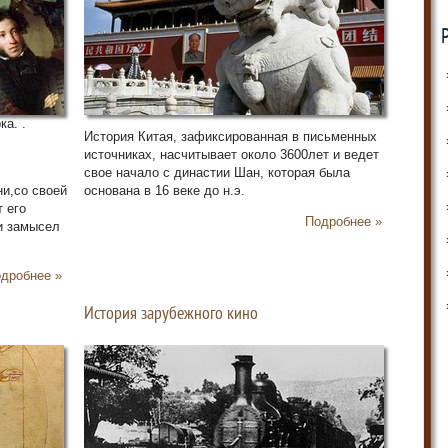
8
9
10
11
12
13
14
а. .
15
История Китая, зафиксированная в письменных
16
источниках, насчитывает около 3600лет и ведет
17
свое начало с династии Шан, которая была
18
и,со своей
основана в 16 веке до н.э.
19
 его
Подробнее »
20
 и замысел
21
22
дробнее »
23
24
История зарубежного кино
25
26
27
28
29
30
31
32