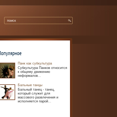
Популярное
Панк как субкультура
Субкультура Панков относится
к общему движению
неформалов...
Бальные танцы
Бальный танец - танец,
который служит для
массового развлечения и
исполняется парой...