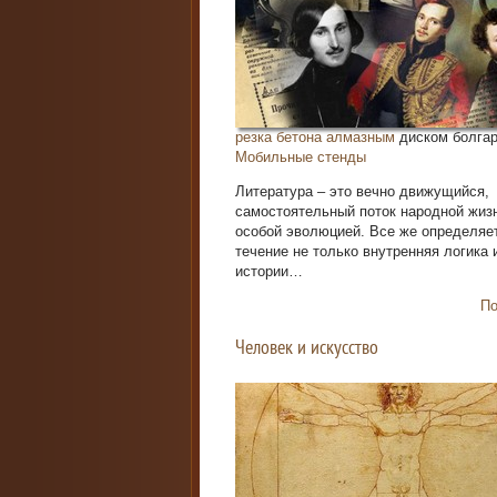
резка бетона алмазным
диском болгарк
Мобильные стенды
Литература – это вечно движущийся,
самостоятельный поток народной жизн
особой эволюцией. Все же определяет
течение не только внутренняя логика
истории…
По
Человек и искусство