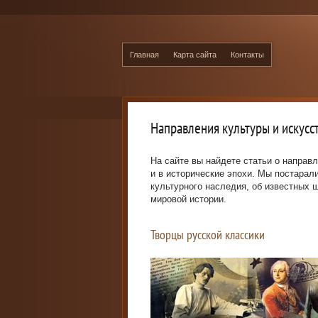
Главная
Карта сайта
Контакты
Направления культуры и искусс
На сайте вы найдете статьи о направл
и в исторические эпохи. Мы постара
культурного наследия, об известных 
мировой истории.
Творцы русской классики