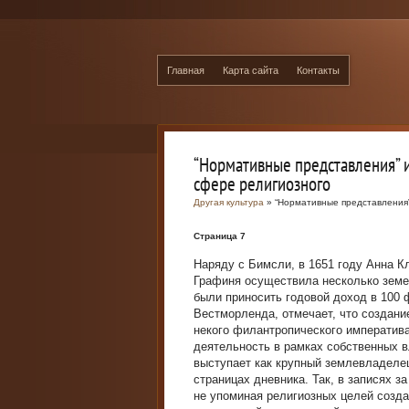
Главная
Карта сайта
Контакты
“Нормативные представления” и
сфере религиозного
Другая культура
» “Нормативные представления”
Страница 7
Наряду с Бимсли, в 1651 году Анна К
Графиня осуществила несколько земе
были приносить годовой доход в 100 
Вестморленда, отмечает, что создани
некого филантропического императив
деятельность в рамках собственных 
выступает как крупный землевладелец
страницах дневника. Так, в записях з
не упоминая религиозных целей созда