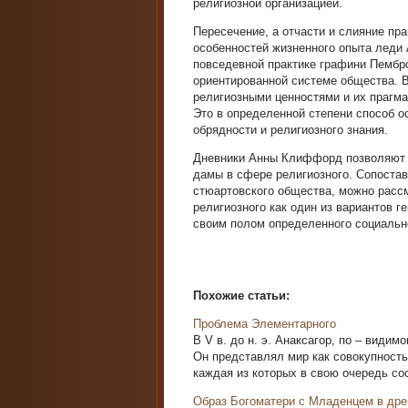
религиозной организацией.
Пересечение, а отчасти и слияние пр
особенностей жизненного опыта леди
повседевной практике графини Пембро
ориентированной системе общества. 
религиозными ценностями и их прагма
Это в определенной степени способ о
обрядности и религиозного знания.
Дневники Анны Клиффорд позволяют г
дамы в сфере религиозного. Сопоста
стюартовского общества, можно расс
религиозного как один из вариантов 
своим полом определенного социально
Похожие статьи:
Проблема Элементарного
В V в. до н. э. Анаксагор, по – види
Он представлял мир как совокупность
каждая из которых в свою очередь сост
Образ Богоматери с Младенцем в дре