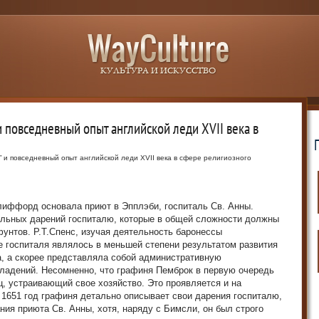
 повседневный опыт английской леди XVII века в
 и повседневный опыт английской леди XVII века в сфере религиозного
лиффорд основала приют в Эпплэби, госпиталь Св. Анны.
льных дарений госпиталю, которые в общей сложности должны
фунтов. Р.Т.Спенс, изучая деятельность баронессы
е госпиталя являлось в меньшей степени результатом развития
а, а скорее представляла собой административную
владений. Несомненно, что графиня Пемброк в первую очередь
, устраивающий свое хозяйство. Это проявляется и на
а 1651 год графиня детально описывает свои дарения госпиталю,
ния приюта Св. Анны, хотя, наряду с Бимсли, он был строго