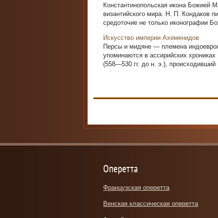
Константинопольская икона Божией Ма
византийского мира. Н. П. Кондаков 
средоточие не только иконографии Бож
Искусство империи Ахеменидов
Персы и мидяне — племена индоевроп
упоминаются в ассирийских хрониках IX
(558—530 гг. до н. э.), происходивший
Оперетта
Французская оперетта
Венская классическая оперетта