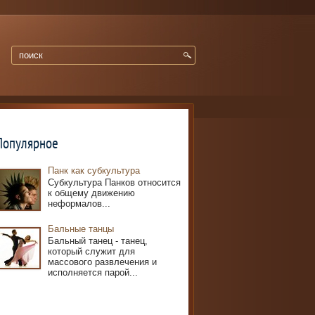
Популярное
Панк как субкультура
Субкультура Панков относится
к общему движению
неформалов...
Бальные танцы
Бальный танец - танец,
который служит для
массового развлечения и
исполняется парой...