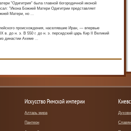
тери "Одигитрия" была главной богородичной иконой
писал: "Икона Божией Матери Одигитрии представляет
ией Матери, но ...
ейского происхождения, населявшие Иран, — впервые
 в. до н. э. В 550 г. до н. э. персидский царь Кир II Великий
 из династии Ахеме ...
Искусство Римской империи
Киевс
Алтарь мира
Духовн
Пантеон
Славян