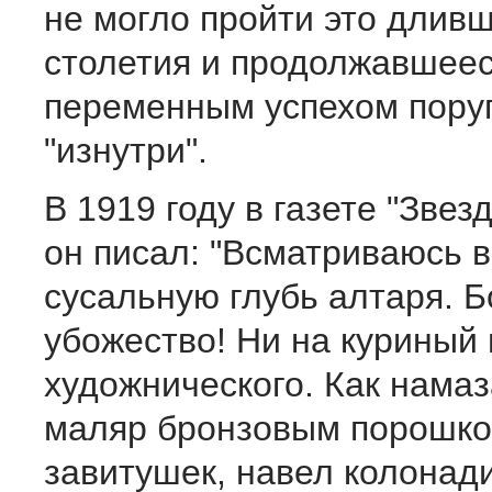
не могло пройти это длив
столетия и продолжавшеес
переменным успехом поруг
"изнутри".
В 1919 году в газете "Звез
он писал: "Всматриваюсь в
сусальную глубь алтаря. Б
убожество! Ни на куриный 
художнического. Как намаз
маляр бронзовым порошк
завитушек, навел колонад