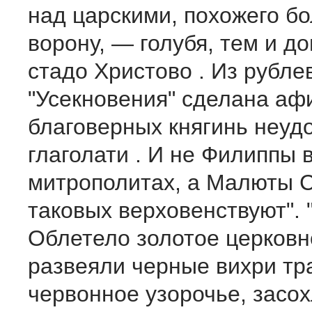
над царскими, похожего б
ворону, — голубя, тем и д
стадо Христово . Из рубле
"Усекновения" сделана аф
благоверных княгинь неуд
глаголати . И не Филиппы 
митрополитах, а Малюты С
таковых верховенствуют". 
Облетело золотое церковн
развеяли черные вихри тр
червонное узорочье, засох