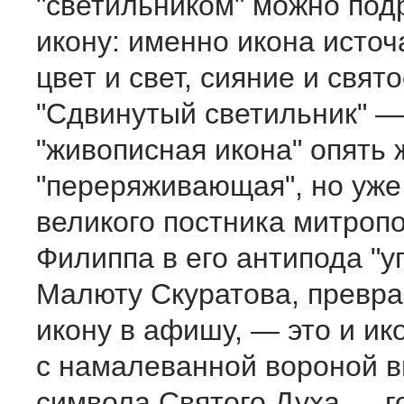
"светильником" можно под
икону: именно икона источ
цвет и свет, сияние и свято
"Сдвинутый светильник" —
"живописная икона" опять 
"переряживающая", но уже
великого постника митроп
Филиппа в его антипода "у
Малюту Скуратова, прев
икону в афишу, — это и ик
с намалеванной вороной 
символа Святого Духа — го