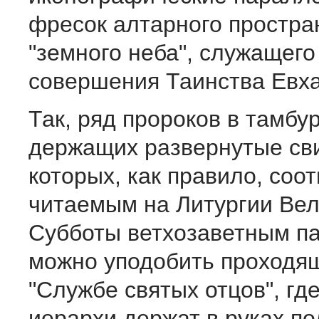
фресок алтарного простра
"земного неба", служащего
совершения Таинства Евха
Так, ряд пророков в тамбур
держащих развернутые сви
которых, как правило, соо
читаемым на Литургии Ве
Субботы ветхозаветным п
можно уподобить проходящ
"Службе святых отцов", гд
иерархи держат в руках п