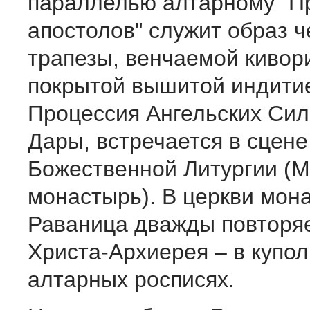
параллелью алтарному "
апостолов" служит образ ч
трапезы, венчаемой кивор
покрытой вышитой индити
Процессия Ангельских Сил
Дары, встречается в сцене
Божественной Литургии (М
монастырь). В церкви мон
Раваница дважды повторяе
Христа-Архиерея – в купо
алтарных росписях.