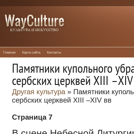
Главная
Карта сайта
Контакты
Памятники купольного убр
сербских церквей XIII –XIV
Другая культура
» Памятники куполь
сербских церквей XIII –XIV вв
Страница 7
В сцене Небесной Литурги