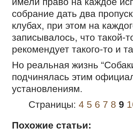
имели право на каждое ис
собрание дать два пропуска
клубах, при этом на каждог
записывалось, что такой-т
рекомендует такого-то и та
Но реальная жизнь “Собаки
подчинялась этим официа
установлениям.
Страницы:
4
5
6
7
8
9
1
Похожие статьи: