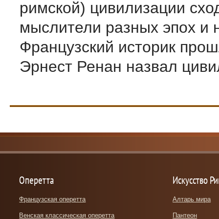
римской) цивилизации схо
мыслители разных эпох и 
Французский историк прош
Эрнест Ренан назвал цивил
Оперетта
Искусство Р
Французская оперетта
Алтарь мира
Венская классическая оперетта
Пантеон