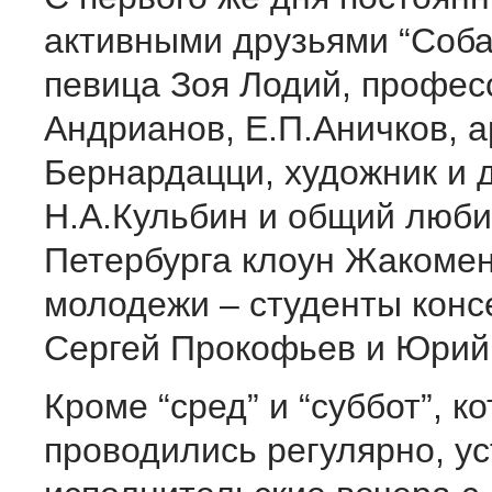
активными друзьями “Соба
певица Зоя Лодий, профес
Андрианов, Е.П.Аничков, а
Бернардацци, художник и 
Н.А.Кульбин и общий люб
Петербурга клоун Жакомен
молодежи – студенты конс
Сергей Прокофьев и Юрий
Кроме “сред” и “суббот”, к
проводились регулярно, у