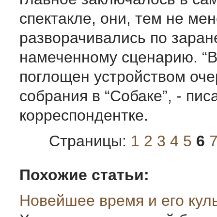
спектакле, они, тем не мен
разворачивались по заран
намеченному сценарию. “
поглощен устройством оче
собрания в “Собаке”, - пи
корреспондентке.
Страницы:
1
2
3
4
5
6
Похожие статьи:
Новейшее время и его кул