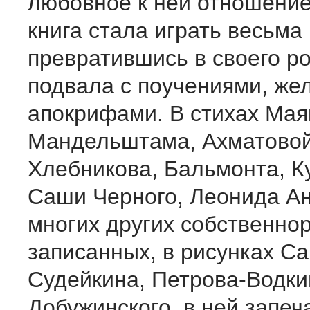
любовное к ней отношение
книга стала играть весьма
превратившись в своего р
подвала с поучениями, же
апокрифами. В стихах Мая
Мандельштама, Ахматовой
Хлебникова, Бальмонта, К
Саши Черного, Леонида А
многих других собственно
записанных, в рисунках Са
Судейкина, Петрова-Водки
Добужинского, в ней запеч