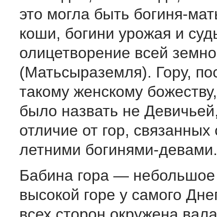
это могла быть бо­гиня-ма
коши, богини урожая и суд
олицетворение всей земн
(Матьсыраземля). Гору, п
такому женскому божеству
было назвать не Девичьей,
отличие от гор, связанных 
летними богинями-девами
Бабина гора — небольшое
высокой горе у самого Днеп
всех сторон окружена вал