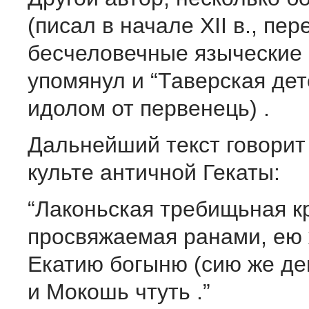
(писал в начале XII в., пе
бесчеловечные языче­ские
упомянул и “Таверская де
идолом от первенець) .
Дальнейший текст говорит
культе античной Гекаты:
“Лаконьская требищьная к
просвяжаемая ранами, ею
Екатию богыню (сию же де
и Мокошь чтуть .”