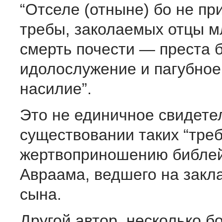
“Отселе (отныне) бо не пр
требы, заколаемых от­цы м
смерть по­чести — преста 
идолослужение и пагубное
наси­лие”.
Это не единичное свидетел
существовании таких “треб
жертвоприноше­нию библей
Авраама, ведше­го на закл
сына.
Другой автор, несколько б