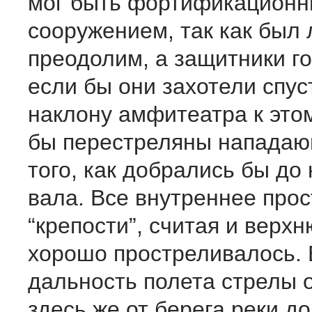
мог быть фортификацион
сооружением, так как был 
преодолим, а защитники г
если бы они захотели спус
наклону амфитеатра к это
бы перестреляны напада
того, как добрались бы до
вала. Все внутреннее про­
“крепости”, считая и верх
хорошо прострелива­лось.
дальность полета стрелы о
здесь же от берега реки д