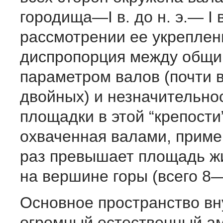
городища—I в. до н. э.— I в
рассмотрении ее укреплен
диспропорция между общ
параметром валов (почти 
двойных) и незначитель­н
площадки в этой “крепости
охваченная вала­ми, приме
раз превышает площадь ж
на вершине горы (всего 8—
Основное пространство вн
огромный естественный ам