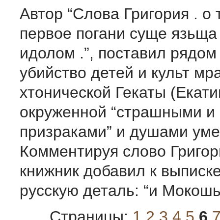
Автор “Слова Григория . о 
первое погани суще язьща
идолом .”, поставил рядом
убийство детей и культ мр
хтонической Гекаты (Екати
окруженной “страшными и
призраками” и душами уме
Комментируя слово Григор
книжник добавил к выписке
русскую деталь: “и Мокошь
Страницы:
1
2
3
4
5
6