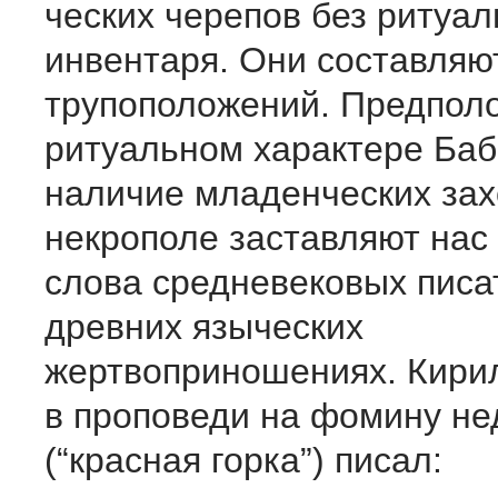
ческих черепов без ритуал
инвентаря. Они составляю
трупоположений. Предпол
ритуальном характере Баб
наличие младенческих за­
некрополе заставля­ют нас
слова средневе­ковых писа
древних языче­ских
жертвоприношениях. Кири
в проповеди на фомину н
(“красная горка”) писал: