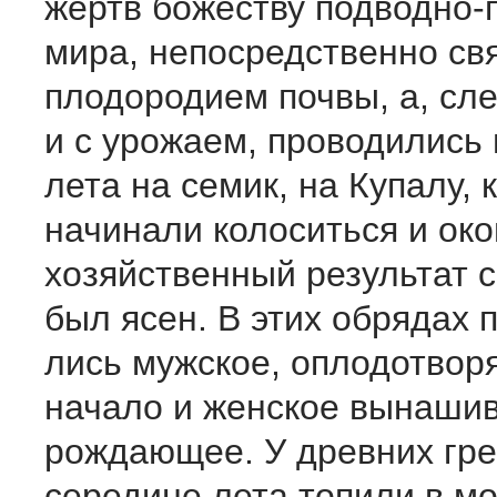
жертв божеству подводно-
мира, непосредственно св
плодородием почвы, а, сл
и с урожаем, проводились
лета на семик, на Купалу, 
начинали колоситься и ок
хозяй­ственный результат 
был ясен. В этих обрядах 
лись мужское, оплодотво
начало и женское вынаши
рождающее. У древних гре
середине лета топили в м