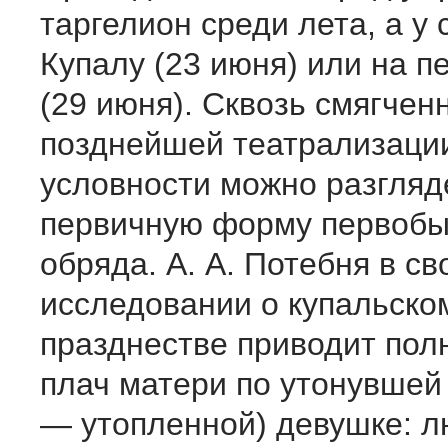
таргелион среди лета, а у 
Купалу (23 июня) или на п
(29 июня). Сквозь смяг­че
позднейшей театрализации
условности можно разгляд
первичную форму первобы
обряда. А. А. Потебня в с
исследовании о купальско
празднестве приводит пол
плач матери по утонувшей
— утопленной) девуш­ке: л