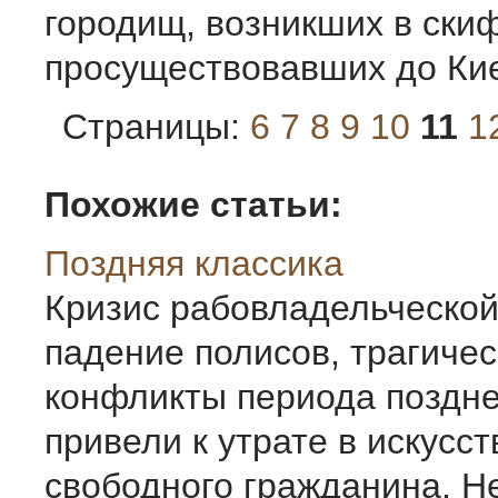
городищ, возникших в ски
просуществовавших до Кие
Страницы:
6
7
8
9
10
11
1
Похожие статьи:
Поздняя классика
Кризис рабовладельческой
падение поли­сов, трагиче
конфликты периода поздне
привели к утрате в искусс
свободного гражда­нина. Н