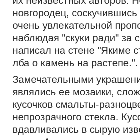
их неизвестных авторов. Н
новгородец, соскучившись
очень увлекательной проп
наблюдая "скуки ради" за 
написал на стене "Якиме с
лба о камень на растепе.".
Замечательными украшен
являлись ее мозаики, сло
кусочков смальты-разноцв
непрозрачного стекла. Кус
вдавливались в сырую изв