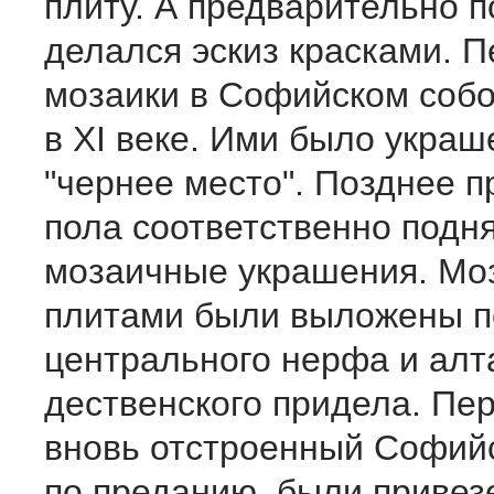
плиту. А предварительно п
делался эскиз красками. 
мозаики в Софийском собо
в XI веке. Ими было украш
"чернее место". Позднее п
пола соответственно подн
мозаичные украшения. М
плитами были выложены п
центрального нерфа и алт
дественского придела. Пе
вновь отстроенный Софийс
по преданию, были привез