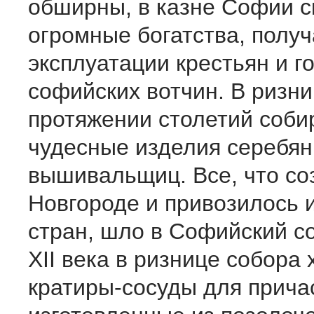
обширны, в казне Софии 
огромные богатства, полу
эксплуата­ции крестьян и г
софийских вотчин. В ризни
протяже­нии столетий соб
чудесные изделия серебян
вышивальщиц. Все, что со
Новгороде и привозилось 
стран, шло в Софийский со
XII века в ризнице собора
крати­ры-сосуды для прича