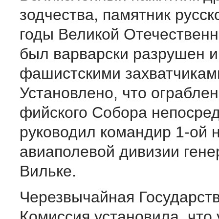
зодчества, памятник русск
годы Великой Отечествен
был варварски разрушен и
фашистскими захватчикам
Установлено, что ограбле
фийского Собора непосре
руководил командир 1-ой 
авиа­полевой дивизии ген
Вильке.
Черезвычайная Государст
Комиссия установила, что