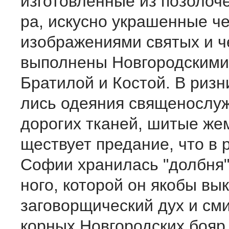
изготовленные из позолоч
ра, искусно украшенные ч
изображениями святых и ч
выполнены Новгородскими
Братилой и Костой. В ризн
лись одеяния священослуж
дорогих тканей, шитые жем
ществует предание, что в 
Софии хранилась "долбня"
ного, которой он якобы вы
заговорщический дух и см
корных Новгородских бояр