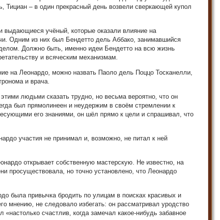
, Тициан – в один прекрасный день возвели сверкающей купол
ли выдающиеся учёный, которые оказали влияние на
и. Одним из них был Бендетто дель Аббако, занимавшийся
делом. Должно быть, именно идеи Бендетто на всю жизнь
ретательству и всяческим механизмам.
ние на Леонардо, можно назвать Паоло дель Поццо Тосканелли,
ронома и врача.
этими людьми сказать трудно, но весьма вероятно, что он
егда был прямолинеен и неудержим в своём стремлении к
ресующими его знаниями, он шёл прямо к цели и спрашивал, что
ардо участия не принимал и, возможно, не питал к ней
онардо открывает собственную мастерскую. Не известно, на
ени просуществовала, но точно установлено, что Леонардо
рдо была привычка бродить по улицам в поисках красивых и
его мнению, не следовало избегать: он рассматривал уродство
л «настолько счастлив, когда замечал какое-нибудь забавное