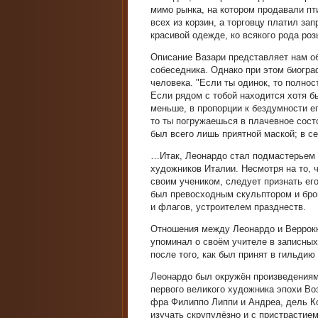
мимо рынка, на котором продавали пт
всех из корзин, а торговцу платил з
красивой одежде, ко всякого рода ро
Описание Вазари представляет нам об
собеседника. Однако при этом биогра
человека. "Если ты одинок, то полнос
Если рядом с тобой находится хотя б
меньше, в пропорции к бездумности е
то ты погружаешься в плачевное состо
был всего лишь приятной маской; в с
…Итак, Леонардо стал подмастерьем 
художников Италии. Несмотря на то, 
своим учеником, следует признать ег
был превосходным скульптором и бр
и флагов, устроителем празднеств.
Отношения между Леонардо и Веррокк
упоминал о своём учителе в записных
после того, как был принят в гильдию
Леонардо был окружён произведениям
первого великого художника эпохи В
фра Филиппо Липпи и Андреа, дель К
изучать скрупулёзно и с пристрастие