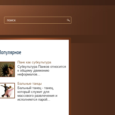
Популярное
Панк как субкультура
Субкультура Панков относится
к общему движению
неформалов...
Бальные танцы
Бальный танец - танец,
который служит для
массового развлечения и
исполняется парой...