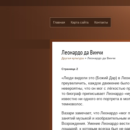
Главная
Карта сайта
Контакты
Леонардо да Винчи
Другая культура
» Леонардо да Винчи
Страница 2
«Люди видели это (Божий Дар) в Леон
преувеличить, каждое движение было 
невероятны, что он мог с лёгкостью 
то биограф приписывает Леонардо «му
известно ни одного его портрета в мо
темноволос.
Вазари замечает, что Леонардо «мог 
занятий музыкой и изобразительным и
Возрождения. Умение Леонардо вести
лошадей, к которым всегда был не р