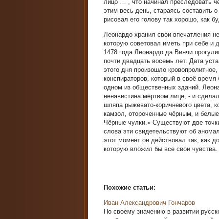
лицо … , что начинал преследовать ч
этим весь день, стараясь составить о
рисовал его голову так хорошо, как б
Леонардо хранил свои впечатления не 
которую советовал иметь при себе и 
1478 года Леонардо да Винчи прогул
почти двадцать восемь лет. Дата уста
этого дня произошло кровопролитное,
конспираторов, который в своё время
одном из общественных зданий. Леона
ненавистина мёртвом лице, - и сдела
шляпа рыжевато-коричневого цвета, ко
камзол, отороченные чёрным, и белы
Чёрные чулки.» Существуют две точки
слова эти свидетельствуют об аномал
этот момент он действовал так, как 
которую вложил бы все свои чувства.
Похожие статьи:
Иван Александрович Гончаров
По своему значению в развитии русско