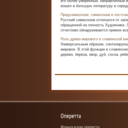
его более умеренный, направленный в 
вошел в большую литературу в середи
Предсимволизм, символизм и постси
Русский символизм отличался от запа
обращенной на личность Художника. 
отчетливо обнаруживается прямое возд
Роль древа мирового в славянской м
Универсальным образом, синтезирую
мировое. В этой функции в славянск
дерево, береза, явор, дуб, сосна, ряб
Оперетта
Французская оперетта