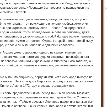
иц, он возвращал пленникам утраченную свободу, выпуская их
апрашиваемую цену. «Леонардо был весьма не равнодушен и к
зыгрышам и затеям.
щительного молодого человека, певца, лютниста, искусного
ф не мог знать, что происходило в голове изображаемого им
тью принадлежишь самому себе, -- писал Леонардо позже, --
ы один человек, то ты принадлежишь себе на половину, даже
го поведения; а уж если рядом с тобой больше одного человека,
яние всё глубже и глубже». Образ, который, являл собой миру,
ердце своём он был более чем одинокий человеком
у Андреа дель Верроккио, одного из самых знаменитых
что этого мастера постигла судьба оказаться превзойденным
о человеком большим и чрезвычайно многогранного таланта, он
онзолитейщиком, опытным ювелиром, рисовальщиком костюмов
ио были, по-видимому, сердечными, хотя Леонардо никогда не
 книжках. Он жил в доме Верроккио и продолжал там жить уже
 Святого Луки в 1472 году в возрасте двадцати лет.
и своих предшественников: перед ним были работы Мозачко,
озрождения, или современных ему мастеров – Паоло Уччелли,
останю, чью «Тайную вечерю» Леонардо наверняка должен был
м. Именно опираясь на их успехи, Леонардо и другие художники