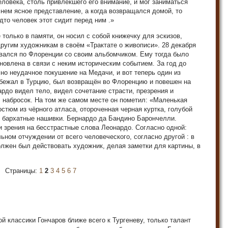
еловека, столь привлекшего его внимание, и мог заниматься
 нем ясное представление, а когда возвращался домой, то
удто человек этот сидит перед ним .»
только в памяти, он носил с собой книжечку для эскизов,
другим художникам в своём «Трактате о живописи». 28 декабря
ивался по Флоренции со своим альбомчиком. Ему тогда было
новлена в связи с неким историческим событием. За год до
 но неудачное покушение на Медачи, и вот теперь один из
 бежал в Турцию, был возвращён во Флоренцию и повешен на
рдо видел тело, видел сочетание страсти, презрения и
л набросок. На том же самом месте он пометил: «Маленькая
стюм из чёрного атласа, отороченная черная куртка, голубой
е бархатные нашивки. Бернардо да Бандино Барончелли.
 зрения на бесстрастные слова Леонардо. Согласно одной:
ьном отчуждении от всего человеческого, согласно другой : в
должен был действовать художник, делая заметки для картины, в
Страницы:
1
2
3
4
5
6
7
й классики Гончаров ближе всего к Тургеневу, только талант