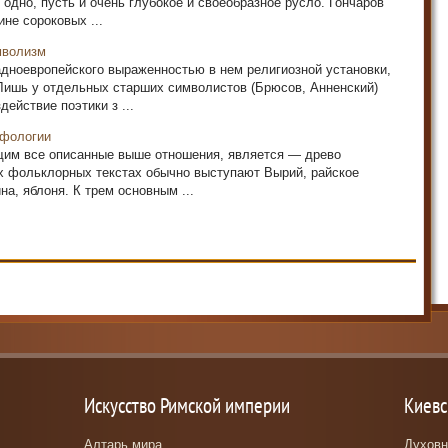
одно, пусть и очень глубокое и своеобразное русло. Гончаров
не сороковых ...
мволизм
дноевропейского выраженностью в нем религиозной установки,
Лишь у отдельных старших символистов (Брюсов, Анненский)
ействие поэтики з ...
ифологии
щим все описанные выше отношения, является — древо
их фольклорных текстах обычно выступают Вырий, райское
ина, яблоня. К трем основным ...
Искусство Римской империи
Киевс
Алтарь мира
Духовн