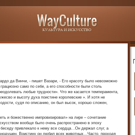
ардо да Винчи, - пишет Вазари, - Его красоту было невозможно
грациозно само по себе, а его способности были столь
преодолевать любые трудности». Что же касается темперамента,
жесво и высоту духа поистине королевские ». И хотя не
лодости, судя по описанию, он был высок, хорошо сложен,
петь и божественно импровизировал» на лире – сочетание
скусством вообще было очень распространено в эпоху
 беседу привлекало к нему все сердца…Он держал слуг, а
авнодушен. Воистину он любил всех животных…Часто, проходя