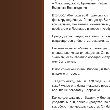
– Микальанджело, Броматне, Рафаэль
Высокого Возрождения.
В 1460-1470-е годы во Флоренции жи
формирующийся ум Леонардо да Винч
коммерцией, механикой, инженерным 
пробудили в Леонардо интерес к изоб
Среди других людей, оказавших влия
выдающегося учёного-математика, аст
Несколько тесно общался Леонардо с 
специально искал их общества. Он вс
знаниям; если кто-либо обладал инте
ему было нужно.
В политической жизни Флоренции Леон
никакого интереса.
…Где-то между 1476 и 1478 годами Ле
какой улице она была и сколько врем
больше не работал у Верроккио.
Как свидетельствует Вазари, у Леона
уродливых лиц, причём уродство, по 
как оборотную медаль красоты. Он бы