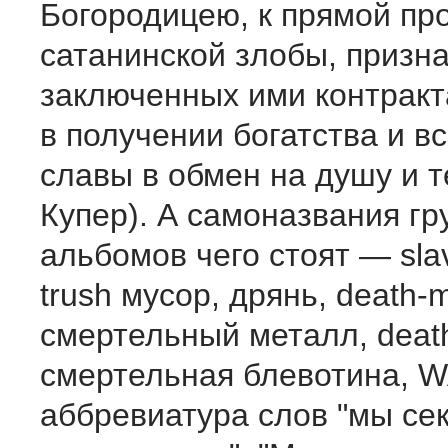
Богородицею, к прямой пр
сатанинской злобы, призн
заключенных ими контракта
в получении богатства и в
славы в обмен на душу и т
Купер). А самоназвания гру
альбомов чего стоят — sla
trush мусор, дрянь, death-m
смертельный металл, death
смертельная блевотина, 
аббревиатура слов "мы се