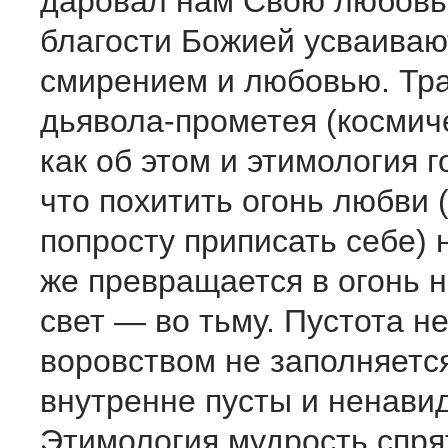
даровал нам Свою любовь
благости Божией усваиваю
смирением и любовью. Тр
дьявола-прометея (космиче
как об этом и этимология г
что похитить огонь любви (
попросту приписать себе) н
же превращается в огонь н
свет — во тьму. Пустота н
воровством не заполняетс
внутренне пусты и ненавид
Этимология мудрость спря