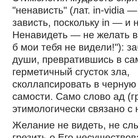
"ненависть" (лат. in-vidia 
зависть, поскольку in — и не
Ненавидеть — не желать в
б мои тебя не видели!"): з
души, превратившись в с
герметичный сгусток зла,
сколлапсировать в черную
самости. Само слово ад (гр
этимологически связано с
Желание не видеть, не сл
грезить о Его несущество