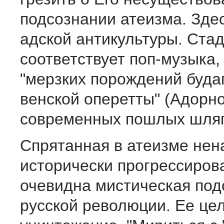
подсознании атеизма. Зде
адской антикультуры. Ста
соответствует поп-музыка,
"мерзких порождений буда
венской оперетты" (Адорно
современных пошлых шляг
Спрятанная в атеизме нен
исторически прогрессиров
очевидна мистическая под
русской революции. Ее це