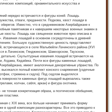
тических композиций, орнаментального искусства и
яний нередко встречаются и фигуры коней. Лошадь
ужества, отваги, преданности. Подкова, хвост лошади в
оберегов. Известно, что в средневековом Азербайджане к
робным памятникам и к навершиям некоторых военных знамен в
ые хвосты. Лошадь как священное животное ярко описана в
». Изваяния лошадей в основном сосредоточены в древней
елениях. Большую художественную ценность представляют
й, встречающихся в селе Малыбейли Лачинского района (XVI
хся в Лачинском, Гянджинском, Шамхорском, Таузском,
е детально. Скульптурные изваяния лошадей встречаются на
, Агдама, Кедабека. Почти все фигуры каменных лошадей,
Азербайджана, имеют аналогичные декоративные убранства. По
 высекался полный комплект конского снаряжения (уздечные
потфеи, стремена и седла). Под седлом выделялся
На поверхности каменных фигур лошадей вырезались также
трелами, колчан, сабля, аркан) и фигура охотника.
 не точная конкретизация образа, а поэтическое обобщение,
ми пластики.
иная с XIX века, все больше начинает принимать форму
е в одной композиции разнохарактерны. Все это приводило к