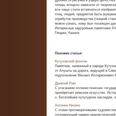
дробности рисунка в ущерб целостнос
теперь всецело зависели от творческо
все чаще стали встречаться изобраз
птиц, людей, предметов быта (кувшины
атрибутов производства (ткацкий стан
можно узнать, кому был посвящен дан
Интересные надгробные памятники XVI
Гяндже, Казахе.
Похожие статьи:
Кутузовский фонтан
Памятник, названный в народе Кутузо
от Алушты на дороге, ведущей в Симф
подполковник Михаил Илларионович Ку
Древний Рим
С угасанием эллинистических государс
приобрета­ет римское искусство. Истор
э. Богатейшее культур­ное наследие, ос
Антонио Низано
С этими противоречивыми художестве
готизирующий наивно реалистический 