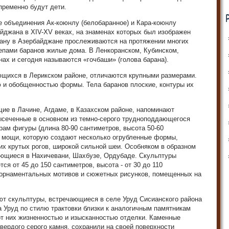
пременно будут дети.
е объединения Ак-коюнлу (белобаранное) и Кара-коюнлу
айджана в XIV-XV веках, на знаменах которых был изображен
рану в Азербайджане прослеживаются на протяжении многих
репами баранов жилые дома. В Ленкоранском, Кубинском,
нах и сегодня называются «гочбаши» (голова барана).
ющихся в Лерикском районе, отличаются крупными размерами.
ю и обобщенностью формы. Тела баранов плоские, контуры их
ие в Лачине, Агдаме, в Казахском районе, напоминают
Высеченные в основном из темно-серого трудноподдающегося
рам фигуры (длина 80-90 сантиметров, высота 50-60
е мощи, которую создают несколько огрубленные формы,
х крутых рогов, широкой сильной шеи. Особняком в образном
чающиеся в Нахичевани, Шахбузе, Ордубаде. Скульптуры
ся от 45 до 150 сантиметров, высота - от 30 до 110
 орнаментальных мотивов и сюжетных рисунков, помещенных на
т скульптуры, встречающиеся в селе Уруд Сисианского района
 Уруд по стилю трактовки близки к аналогичным памятникам
от них жизненностью и изысканностью отделки. Каменные
твердого серого камня, сохранили на своей поверхности