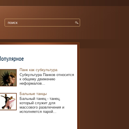
Популярное
Панк как субкультура
Субкультура Панков относится
к общему движению
неформалов...
Бальные танцы
Бальный танец - танец,
который служит для
массового развлечения и
исполняется парой...