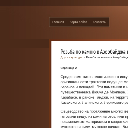
Главная
Карта сайта
Контакты
Резьба по камню в Азербайджа
Другая культура
» Резьба по камню в Азербайд
Страница 2
Среди памятников пластического искус
оригинальности трактовки ведущее 
баранов и лошадей. Эти памятники в н
путешественника Дюбуа де Монпере. 
Карабахе, в районе Гянджи, на террит
Казахского, Лачинского, Лерикского р
Овцеводство на протяжение многих ве
готовили пищу, из кожи изготовляли 
незаменимым материалом в ковроткач
мужество и силу, мужское начало. Бы