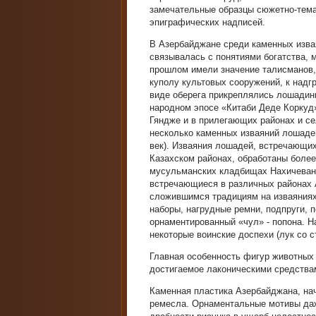
замечательные образцы сюжетно-тема
эпиграфических надписей.
В Азербайджане среди каменных изва
связывалась с понятиями богатства, м
прошлом имели значение талисманов, 
куполу культовых сооружений, к надг
виде оберега прикреплялись лошадин
народном эпосе «Китаби Деде Коркуд
Гяндже и в прилегающих районах и с
несколько каменных изваяний лошаде
век). Изваяния лошадей, встречающи
Казахском районах, обработаны боле
мусульманских кладбищах Нахичевани
встречающиеся в различных районах 
сложившимся традициям на изваяниях
наборы, нагрудные ремни, подпруги, 
орнаментированный «чул» - попона. 
некоторые воинские доспехи (лук со с
Главная особенность фигур животных -
достигаемое лаконическими средства
Каменная пластика Азербайджана, нач
ремесла. Орнаментальные мотивы даж