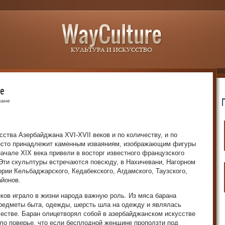
не
жане
ства Азербайджана XVI-XVII веков и по количеству, и по
место принадлежит каменным изваяниям, изображающим фигуры
ачале XIX века привели в восторг известного французского
Эти скульптуры встречаются повсюду, в Нахичевани, Нагорном
ории Кельбаджарского, Кедабекского, Агдамского, Таузского,
айонов.
ков играло в жизни народа важную роль. Из мяса барана
предметы быта, одежды, шерсть шла на одежду и являлась
естве. Баран олицетворял собой в азербайджанском искусстве
ло поверье, что если бесплодной женщине проползти под