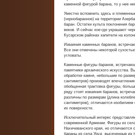
каменной фигурой барана, то у нее не
Уместно вспомнить здесь и племенны
(чернобаранное) на территории Азерб
баран. Остатки культа поклонения ба
веков. И сейчас кое-где украшают че
Кусарском районах капители на колон
Изваяния каменных баранов, встреча
Все они отмечены некоторой сухость
угловаты.
Каменные фигуры баранов, встречающ
памятники архаического искусства. 
обработке камня, небольшие по разме
сантиметров) производят впечатлени
обобщенная трактовка фигуры, больши
ряду стоят изваяния баранов, встре
различны по размерам (длина колеблет
сантиметров), отличаются изобилием
их поверхности.
Исключительный интерес представляю
современной Армении. Фигуры из села
Нахичеванского края, но отличаются 
бараны из села Уруд, высеченные из 