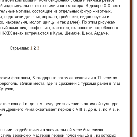
ти всей композиции. Композиционная схема и техника резьбы
й индивидуальности того или иного мастера. В декоре XIX века
ительные мотивы, состоящие из отдельных фигур животных,
, подставки для книг, зеркала, гребешки), видов оружия и
ок, наковальня, молот, щипцы и так далее). По этим рисункам
ный памятник, профессию, характер, склонности погребенного.
II-XIX веках встречаются в Кубе, Шемахе, Шеки, Агдаме,
Страницы:
1
2
3
вским фонтаном, благодарные потомки воздвигли в 11 верстах
ерополь, вблизи места, где "в сражении с турками ранен в глаз
тузов, ...
тв с конца I в. до н. э. ведущее значение в античной культуре
ия Древнего Рима охватывает период с VIII в. до н. э. по V в. н.
 ...
нными воздействиями в значительной мере был связан
стиль веронских мастеров первой половины 15 в., из которых