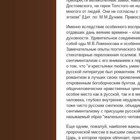
приобрести великолепные замки, нако
Достоевского, ни герои Толстого не 
многого от людей. Они не согласны с
эгоизм" (Цит. по: М.М.Дунаев. Правос
Именно вследствие особенного воспри
отдавших дань веянию времени – кла
духовности. Удивительное соединение
собой оды М.В.Ломоносова и особенно
Замечательные опыты поэтического бо
стихотворные переложения псалмов. 
сентиментализм с его вниманием к п
о том, что "и крестьянки любить уме
русской литературе был романтизм. Н
романтизм в лучших своих проявления
откровенным богоборческим бунтом, 
общечеловеческих нравственных ценно
особое место как в русской, так и в ми
человека, глубоко внутренне неудов
тоже чисто русским синтезом, объеди
сентиментализму с присущим русской 
называемый образ "маленького челове
Еще одним, пожалуй, наиболее важны
пророческой миссии в высшем смысле
Царь, в котором пророк обличает, при