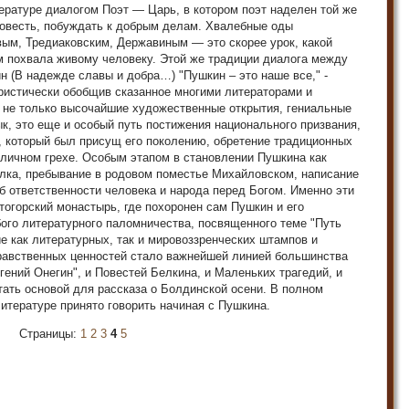
тературе диалогом Поэт — Царь, в котором поэт наделен той же
овесть, побуждать к добрым делам. Хвалебные оды
ым, Тредиаковским, Державиным — это скорее урок, какой
м похвала живому человеку. Этой же традиции диалога между
н (В надежде славы и добра…) "Пушкин – это наше все," -
ристически обобщив сказанное многими литераторами и
то не только высочайшие художественные открытия, гениальные
к, это еще и особый путь постижения национального призвания,
, который был присущ его поколению, обретение традиционных
 личном грехе. Особым этапом в становлении Пушкина как
ылка, пребывание в родовом поместье Михайловском, написание
об ответственности человека и народа перед Богом. Именно эти
тогорский монастырь, где похоронен сам Пушкин и его
бого литературного паломничества, посвященного теме "Путь
 как литературных, так и мировоззренческих штампов и
равственных ценностей стало важнейшей линией большинства
гений Онегин", и Повестей Белкина, и Маленьких трагедий, и
тать основой для рассказа о Болдинской осени. В полном
литературе принято говорить начиная с Пушкина.
Страницы:
1
2
3
4
5