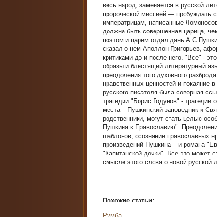
весь народ, заменяется в русской ли
пророческой миссией — пробуждать с
императрицам, написанные Ломоносов
должна быть совершенная царица, че
поэтом и царем отдал дань А.С.Пушки
сказал о нем Аполлон Григорьев, афо
критиками до и после него. "Все" - э
образы и блестящий литературный язы
преодоления того духовного разброда
нравственных ценностей и покаяние в
русского писателя была северная сс
трагедии "Борис Годунов" - трагедии 
места – Пушкинский заповедник и Свя
родственники, могут стать целью осо
Пушкина к Православию". Преодоление
шаблонов, осознание православных н
произведений Пушкина – и романа "Ев
"Капитанской дочки". Все это может с
смысле этого слова о новой русской 
Похожие статьи:
Румба