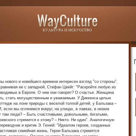
ры нового и новейшего времени интересен взгляд "со стороны".
 сравнивая ее с западной, Стефан Цвейг: "Раскройте любую из
изводимых в Европе. О чем они говорят? О счастье. Женщина
еть, стать могущественным и уважаемым. У Диккенса целью
ттедж на лоне природы с веселой толпой детей, у Бальзака –
, если мы оглянемся вокруг, на улицах, в лавках, в низких
ят там люди? – Быть счастливыми, довольными, богатыми,
оевского стремится к этому? – Никто. Ни один". Аналогичную
переводчик и критик Э. Гюней: "Идеалом героев, созданных
астливая семейная жизнь. Герои Бальзака стремятся