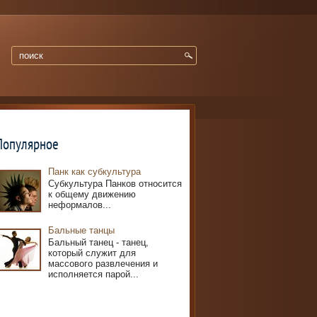
Популярное
Панк как субкультура
Субкультура Панков относится
к общему движению
неформалов...
Бальные танцы
Бальный танец - танец,
который служит для
массового развлечения и
исполняется парой...