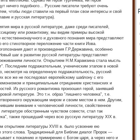
пить миллионы. Однако ни герои Тургенева, ни герои
ищут ничего подобного… Русские писатели требуют очень
 тем, чтобы люди ставили на первый план свои интересы и свой
лавие и русская литература).
ятия мира в русской литературе, даже среди писателей,
ссицизму или романтизму, мы видим примеры высокой
 естественнонаучного и духовного познания мира представляют
 его стихотворное переложение части книги Иова.
гопознания дают и произведения Г.Р.Державина, особенно
Новый шаг в развитии русской литературы представляет
ереживаниям личности. Открытием Н.М.Карамзина стала мысль
ют". Последним подражательным, ученическим этапом в новой
о, несмотря на определенную подражательность, русский
х все же не последовал европейскому шаблону с его
демонизмом и принципиальным отрицанием христианских и
стей. Из русского романтизма произошел герой, занявший
ровой литературе. Это т.н. образ "лишнего человека", т.е.
летворенного окружающим миром и своим местом в нем. Другим,
нившим внимание к человеческий личности, свойственное
литературе обостренным чувством совести, стал так
ка", также прошедший через всю русскую литературу XIX в.
м открытием литературы XVIII в. было усвоение ею
 этого слова. Традиционный для Библии диалог Пророк —
зывает к покаянию и примирению с Богом царя, а через него и