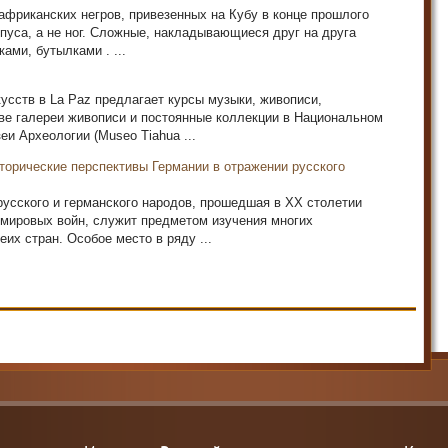
 африканских негров, привезенных на Кубу в конце прошлого
рпуса, а не ног. Сложные, накладывающиеся друг на друга
ами, бутылками . ...
сств в La Paz предлагает курсы музыки, живописи,
две галереи живописи и постоянные коллекции в Национальном
и Археологии (Museo Tiahua ...
сторические перспективы Германии в отражении русского
усского и германского народов, прошедшая в XX столетии
 мировых войн, служит предметом изучения многих
их стран. Особое место в ряду ...