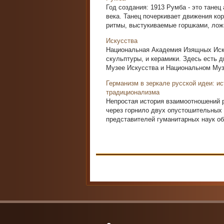
Год создания: 1913 Румба - это танец
века. Танец почеркивает движения ко
ритмы, выстукиваемые горшками, ложк
Искусства
Национальная Академия Изящных Иску
скульптуры, и керамики. Здесь есть 
Музее Искусства и Национальном Музе
Германизм в зеркале русской идеи: и
традиционализма
Непростая история взаимоотношений р
через горнило двух опустошительных
представителей гуманитарных наук обе