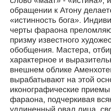
слово «маат» - «истина», и
обращении к Атону де­лает
«истинность бога». Индив
черты фараона пре­ломляю
призму известно­го художе
обобщения. Ма­стера, отб
характерное и выразитель
внешнем облике Аменхотеп
вырабатывают на этой осн
иконографические при­емы
фараона, подчер­кивая вся
удлиненный овал лица, с