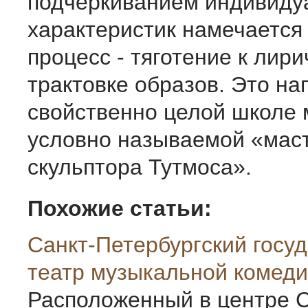
подчеркиванием инди­вид
характеристик намеча­ется
процесс - тяготение к лир
трактовке образов. Это н
свойственно целой школе 
условно называ­емой «мас
скульптора Тутмоса».
Похожие статьи:
Санкт-Петербургcкий госу
театр музыкальной комеди
Расположенный в центре С