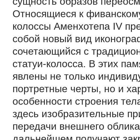
сущность образов пере­ос
Относящиеся к фиванском
колоссы Аменхо­тепа IV пр
собой новый вид иконогра
сочета­ющийся с традицио
ста­туи-колосса. В этих па
явлены не только индиви
портретные черты, но и х
особенности строения тел
здесь изобразительные п
передачи внешнего облика
дальнейшем получают зак