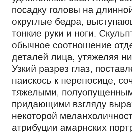
посадку головы на длинно
округлые бедра, вы­ступаю
тонкие руки и ноги. Скуль
обычное соотношение отд
деталей ли­ца, утяжеляя н
Узкий разрез глаз, постав
наискось к переносице, со
тяжелы­ми, полуопущенным
прида­ющими взгляду выр
некото­рой меланхоличност
атрибу­ции амарнских портр