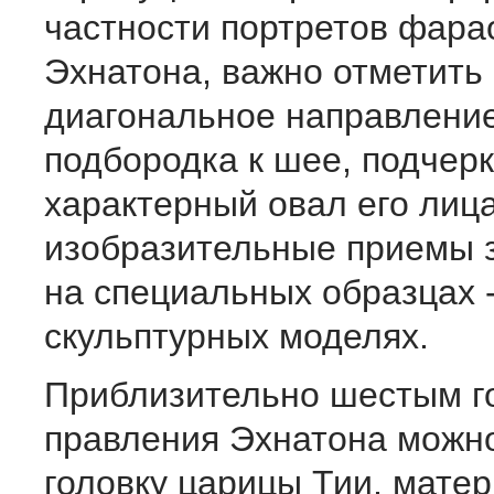
част­ности портретов фара
Эхнатона, важно отметить
диагональное напра­вление
подбородка к шее, подче
характерный овал его лица
изобразительные приемы 
на специаль­ных образцах 
скульптурных моделях.
Приблизительно шестым г
правления Эхнатона мож­н
головку царицы Тии, мате