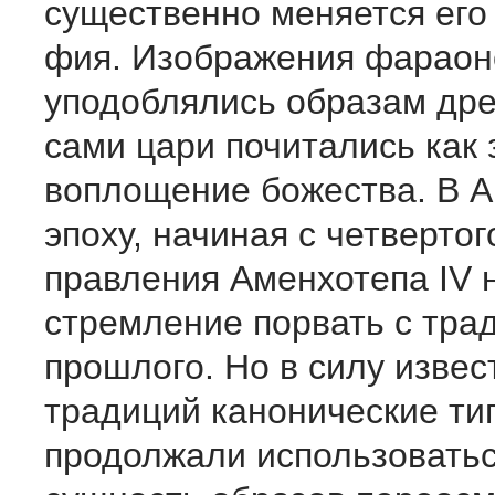
существенно меняется его
фия. Изображения фараон
уподоблялись образам древ
сами цари почитались как 
воплощение божества. В 
эпоху, начиная с четвертого
правления Аменхотепа IV 
стремление порвать с тра
прошлого. Но в силу извес
традиций канонические ти
продолжали использо­ватьс