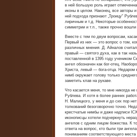
в ней большую роль играет отмеченна
иконы в целом. Наконец, все авторы 
ней подхода признают „Троицу" Рубл
лиричным и т.д. Некоторые особенност
симметрии и т.п., также прочно вошли
Вместе с тем по двум вопросам, кас
Первый из них — это вопрос о том, ко
различных мнения. Д. Айналов считал
правый — святого духа, как в так наз
поставленной в 1395 году учеником 
ангел обозначен как бог-отец. Наобор
Христа, левый — бога-отца. Недаром 
нимб окружает голову только среднего
заметить клав на рукаве.
Что касается меня, то мне никогда н
Рублева. И хотя в более ранних рабо
Н. Малицкого, у меня и до сих пор нет
толкований безоговорочно точно. Нед
крестчатые нимбы и даже надписи IC
иконописцы хотели подчеркнуть нера
ангелов с одним лицом божества. К т
ответа на вопрос, кто были три ангел
пониманиям соответствующего места Б