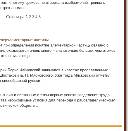
тов, и потому церковь не отвергала изображений Троицы с
 трех ангелов.
Страницы:
1
2
3
4
5
уперэлементарные частицы
ет при определении понятие элементарной частицысвязано с
стиц оказывается очень много – значительно больше, чем атомов
открытычастицы ...
ории Борис Чайковский занимался в классах прославленных
 Шостаковича, Н. Мясковского. Уже тогда Мясковский отметил
своеобразный русски ...
ых сил и связанные с этим первые успехи разделения труда
ства необходимые условия для перехода к рабовладельческому
стической обществ ...