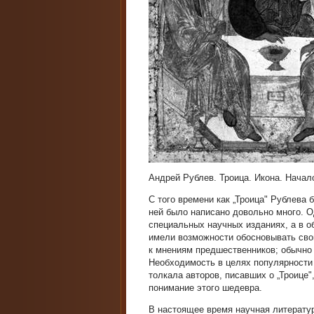
Андрей Рублев. Троица. Икона. Начало
С того времени как „Троица" Рублева 
ней было написано довольно много. 
специальных научных изданиях, а в об
имели возможности обосновывать сво
к мнениям предшественников; обычно 
Необходимость в целях популярности
толкала авторов, писавших о „Троице
понимание этого шедевра.
В настоящее время научная литератур