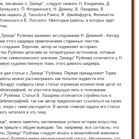
в, писавших о „Троице", следует назвать Н. Кондакова, Д.
алиц-кого, П. Флоренского, Н. Демину, В. Лазарева, В.
жно назвать Д. Тальбота Раиса, Ф. Швейнфурта, Феличетти-
спенского и В. Лосского. Некоторые работы, в которых идет
стны.
 „Троице" Рублева занимает исследование Н. Деминой - Автору
ние этого шедевра привлечением старинных текстов,
создания. Впрочем, автор не подменяет историко-
тва Рублева цитатами из литературных источников, которые
тие символического значения „Троицы" Рублева сочетается у Н.
амую художественную ткань этого дивного шедевра.
и две статьи о „Троице" Рублева. Первая принадлежит Торви
работы можно рассматривать как попытки подвести итог
 Экхардт снабдила свою статью огромным количеством цитат из
иблиографией, но упустила ведущую нить в толковании
" Рублева. Статья В. Лазарева отличается стройностью и
библиографией, так как автор предпочитает ссылаться на своих
 когда с ними расходится. В целом главная задача его статьи
ого читателя в эту тему.
ице", можно заметить несомненные успехи истории искусства.
в пришли к общим выводам. Так, например, все согласны, что
ы „Троицы" Рублева следует искать в византийской живописи
Троица" Рублева имеет евхаристический смысл. Несомненно, что