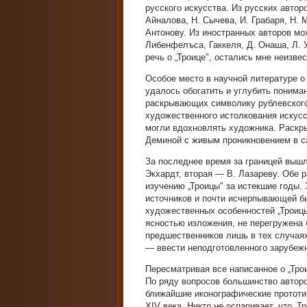
русского искусства. Из русских авторо
Айналова, Н. Сычева, И. Грабаря, Н. М
Антонову. Из иностранных авторов мо
Либенфелъса, Гаккеля, Д. Онаша, Л. У
речь о „Троице", остались мне неизве
Особое место в научной литературе о
удалось обогатить и углубить понима
раскрывающих символику рублевского 
художественного истолкования искусс
могли вдохновлять художника. Раскры
Деминой с живым проникновением в с
За последнее время за границей вышл
Экхардт, вторая — В. Лазареву. Обе 
изучению „Троицы" за истекшие годы.
источников и почти исчерпывающей б
художественных особенностей „Троицы
ясностью изложения, не перегружена 
предшественников лишь в тех случаях,
— ввести неподготовленного зарубежн
Пересматривая все написанное о „Тро
По ряду вопросов большинство авторо
ближайшие иконографические прототип
XIV века. Никто не оспаривает, что „