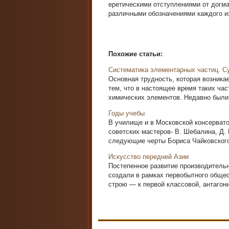
еретическими отступлениями от догма
различными обозначениями каждого из
Похожие статьи:
Систематика элементарных частиц. С
Основная трудность, которая возника
тем, что в настоящее время таких ча
химических элементов. Недавно были 
Годы учебы
В училище и в Московской консерват
советских мастеров- В. Шебалина, Д.
следующие черты Бориса Чайковского 
Искусство передней Азии
Постепенное развитие производительн
создали в рамках первобытного обще
строю — к первой классовой, антагони