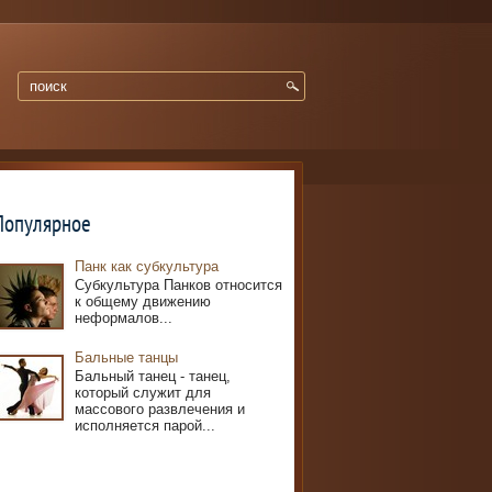
Популярное
Панк как субкультура
Субкультура Панков относится
к общему движению
неформалов...
Бальные танцы
Бальный танец - танец,
который служит для
массового развлечения и
исполняется парой...