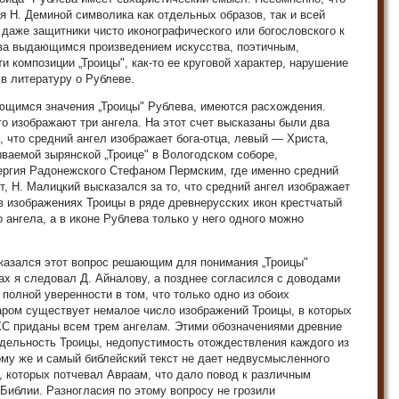
я Н. Деминой символика как отдельных образов, так и всей
и даже защитники чисто иконографического или богословского к
ева выдающимся произведением искусства, поэтичным,
и композиции „Троицы", как-то ее круговой характер, нарушение
 в литературу о Рублеве.
ающимся значения „Троицы" Рублева, имеются расхождения.
го изображают три ангела. На этот счет высказаны были два
, что средний ангел изображает бога-отца, левый — Христа,
ываемой зырянской „Троице" в Вологодском соборе,
Сергия Радонежского Стефаном Пермским, где именно средний
от, Н. Малицкий высказался за то, что средний ангел изображает
в изображениях Троицы в ряде древнерусских икон крестчатый
 ангела, а в иконе Рублева только у него одного можно
е казался этот вопрос решающим для понимания „Троицы"
тах я следовал Д. Айналову, а позднее согласился с доводами
 полной уверенности в том, что только одно из обоих
аром существует немалое число изображений Троицы, в которых
XC приданы всем трем ангелам. Этими обозначениями древние
здельность Троицы, недопустимость отождествления каждого из
ому же и самый библейский текст не дает недвусмысленного
а, которых потчевал Авраам, что дало повод к различным
иблии. Разногласия по этому вопросу не грозили