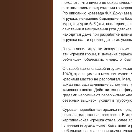
пожалеть, что ничего не сохранилось 
выставлялись в ряд изделия гончаров
(по описанию краеведа Ф.К.Докучаева-
игрушки, неизменно бывающие на база
куры, фигурки баб (эти, последние, 
свистания и наигрывания (эта детская
находятся даже при разработке давн
игрушки пал, и производство их умен
Гончар лепил игрушки между прочим, 
эти игрушки гроши, и значения серьез
ребятишек побаловать, и недолог был 
О старой каргопольской игрушке можн
1949), хранящимся в местном музее. 
красками мастер не располагал. Мел,
архаичны, заставляющие вспомнить, 
каменного века». Действительно, фиг
грудями напоминают первобытных «вен
северных вышивок, уходят в глубокую
Суровая первобытная архаика не прис
неяркая, сдержанная раскраска. В иг
каргопольская игрушка стала более я
Глиняная игрушка может быть понята 
небольшая раскрашенная скульптурка,