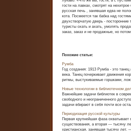
лукаво: «Что же вы, гости, а с пуст
гости на лавках, смотрят на нехитрое 
русская печь , занявшая едва не пол
кота. Посмеется так бабка над гостям
двухстворчатую дверь - посторонние 
туристы охать и ахать, умолять прода
заказ, заказ и не продажные, но пото
Похожие статьи:
Румба
Год создания: 1913 Румба - это танец
века. Танец почеркивает движения ко
ритмы, выстукиваемые горшками, ложк
Новые технологии в библиотечном де
Важнейшие задачи библиотек в совре
свободного и неограниченного доступа
задачи вбирают в себя почти все оста
Периодизация русской культуры
Первая крупнейшая фаза охватывает п
существования, а вторая — тысячу ле
христианская, занявшая тысячу лет, —