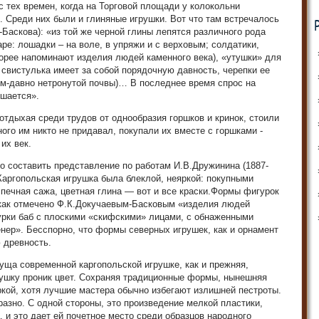
с тех времен, когда на Торговой площади у колокольни
. Среди них были и глиняные игрушки. Вот что там встречалось
Баскова): «из той же черной глины лепятся различного рода
ре: лошадки – на воле, в упряжи и с верховым; солдатики,
скорее напоминают изделия людей каменного века), «утушки» для
 свистулька имеет за собой порядочную давность, черепки ее
ым-давно нетронутой почвы)… В последнее время спрос на
ьшается».
отдыхая среди трудов от однообразия горшков и кринок, стоили
ного им никто не придавал, покупали их вместе с горшками -
их век.
о составить представление по работам И.В.Дружинина (1887-
Каргопольская игрушка была блеклой, неяркой: покупными
 печная сажа, цветная глина — вот и все краски.Формы фигурок
как отмечено Ф.К.Докучаевым-Басковым «изделия людей
урки баб с плоскими «скифскими» лицами, с обнаженными
ер». Бесспорно, что формы северных игрушек, как и орнамент
 древность.
уща современной каргопольской игрушке, как и прежняя,
рушку проник цвет. Сохраняя традиционные формы, нынешняя
ркой, хотя лучшие мастера обычно избегают излишней пестроты.
разно. С одной стороны, это произведение мелкой пластики,
 и это дает ей почетное место среди образцов народного