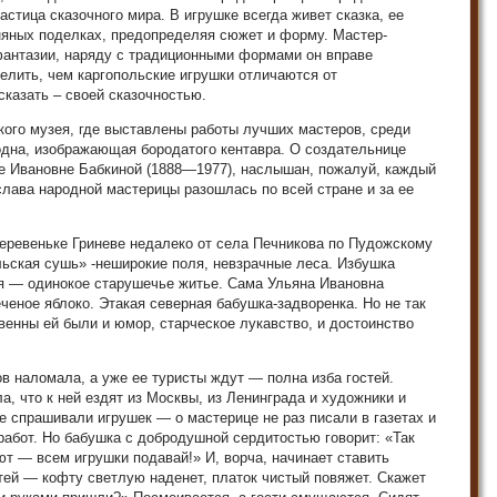
частица сказочного мира. В игрушке всегда живет сказка, ее
няных поделках, предопределяя сюжет и форму. Мастер-
фантазии, наряду с традиционными формами он вправе
елить, чем каргопольские игрушки отличаются от
казать – своей сказочностью.
кого музея, где выставлены работы лучших мастеров, среди
дна, изображающая бородатого кентавра. О создательнице
не Ивановне Бабкиной (1888—1977), наслышан, пожалуй, каждый
лава народной мастерицы разошлась по всей стране и за ее
еревеньке Гриневе недалеко от села Печникова по Пудожскому
ольская сушь» -неширокие поля, невзрачные леса. Избушка
я — одинокое старушечье житье. Сама Ульяна Ивановна
еченое яблоко. Этакая северная бабушка-задворенка. Но не так
венны ей были и юмор, старческое лукавство, и достоинство
ов наломала, а уже ее туристы ждут — полна изба гостей.
, что к ней ездят из Москвы, из Ленинграда и художники и
е спрашивали игрушек — о мастерице не раз писали в газетах и
абот. Но бабушка с добродушной сердитостью говорит: «Так
ют — всем игрушки подавай!» И, ворча, начинает ставить
тей — кофту светлую наденет, платок чистый повяжет. Скажет