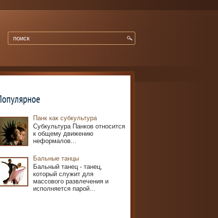
Популярное
Панк как субкультура
Субкультура Панков относится
к общему движению
неформалов...
Бальные танцы
Бальный танец - танец,
который служит для
массового развлечения и
исполняется парой...