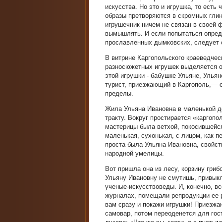
искусства. Но это и игрушка, то есть 
образы претворяются в скромных гли
игрушечник ничем не связан в своей 
вымышлять. И если попытаться опред
прославленных дымковских, следует с
В витрине Каргопольского краеведчес
разносюжетных игрушек выделяется о
этой игрушки - бабушке Ульяне, Улья
турист, приезжающий в Каргополь,— с
пределы.
Жила Ульяна Ивановна в маленькой д
тракту. Вокруг простирается «каргоп
мастерицы была ветхой, покосившейс
маленькая, сухонькая, с лицом, как п
проста была Ульяна Ивановна, свойст
народной умелицы.
Вот пришла она из лесу, корзину гриб
Ульяну Ивановну не смутишь, привыкла
ученые-искусствоведы. И, конечно, вс
журналах, помещали репродукции ее р
вам сразу и покажи игрушки! Приезжа
самовар, потом переоденется для гос