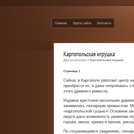
Главная
Карта сайта
Контакты
Каргопольская игрушка
Другая культура
» Каргопольская игрушка
Страница 1
Сейчас в Каргополе работает центр н
приобрести их, и даже попробовать с
этого древнего ремесла.
Издавна крестьяне нескольких деревен
занимались гончарным промыслом. Мес
«каргопольской сушью»! Основное зан
округе дало возможность развитию по
горшки, миски, кринки и прочее, рас
По сохранившимся сведениям, гончар