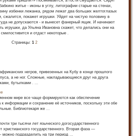
ыми руками пришли?» Посмеивается, а гости смущаются. Сидят
бабкино житье - иконы в углу, литографии старые на стенах,
овину избенки лежанка, рядом лежат два больших желтоглазых
и, сжалится, покажет игрушки. Уйдет на чистую половину в
туда не допускаются - и вынесет фанерный ящик. И начинают
ть игрушки, да Ульяна Ивановна скажет, что делались они на
м смилостивится и отдаст некоторые .
Страницы:
1
2
 африканских негров, привезенных на Кубу в конце прошлого
рпуса, а не ног. Сложные, накладывающиеся друг на друга
ами, бутылками . ...
ле
менном мире все чаще формируются как обеспечение
 к информации и сохранение её источников, поскольку эти обе
льные. Библиотекаря же ...
очти три тысячи лет языческого догосударственного
т христианского государственного. Вторая фаза —
 можно подразделить на три период ...