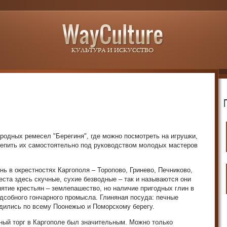
ародных ремесел "Берегиня", где можно посмотреть на игрушки,
лепить их самостоятельно под руководством молодых мастеров
ь в окрестностях Каргополя – Торопово, Гринево, Печниково,
та здесь скучные, сухие безводные – так и называются они
ятие крестьян – землепашество, но наличие пригодных глин в
дсобного гончарного промысла. Глиняная посуда: печные
ходились по всему Поонежью и Поморскому берегу.
ный торг в Каргополе был значительным. Можно только