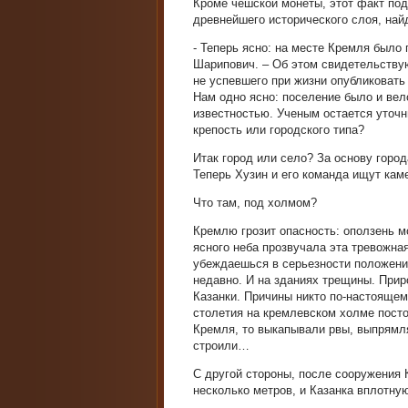
Кроме чешской монеты, этот факт под
древнейшего исторического слоя, най
- Теперь ясно: на месте Кремля было
Шарипович. – Об этом свидетельству
не успевшего при жизни опубликовать 
Нам одно ясно: поселение было и вел
известностью. Ученым остается уточни
крепость или городского типа?
Итак город или село? За основу город
Теперь Хузин и его команда ищут кам
Что там, под холмом?
Кремлю грозит опасность: оползень мо
ясного неба прозвучала эта тревожна
убеждаешься в серьезности положени
недавно. И на зданиях трещины. Прир
Казанки. Причины никто по-настоящем
столетия на кремлевском холме посто
Кремля, то выкапывали рвы, выпрямля
строили…
С другой стороны, после сооружения
несколько метров, и Казанка вплотну