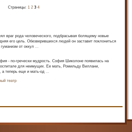
Страницы:
1
2
3
4
лял враг рода человеческого, подбрасывая болящему новые
дняя его цель. Обезверившихся людей он заставит поклониться
гуманизм от оккул ...
офия - по-гречески мудрость. София Шиколоне появилась на
 госпитале для неимущих. Ее мать, Ромильду Виллани,
а теперь еще и мать-од ...
ный театр