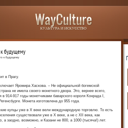
 к будущему
го к будущему
ит в Прагу.
заключает Яромира Хаскова. – Не официальной богемской
страна не имела своего монетного двора. Это, вернее всего,
в 914-917 годы монетчиками баварского короля Конрада I,
егенсбурге. Монета изготовлена до 955 года.
ские купцы уже в Х веке вели международную торговлю. То есть
селения существовали уже в Х веке, а не с XII века, как
 а заодно, возможно, и Казани не 800, а 1000 (тысяча!) лет.