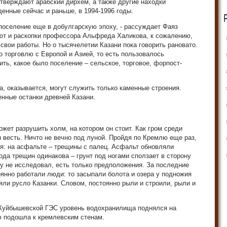
тверждают арабский дирхем, а также другие находки
денные сейчас и раньше, в 1994-1996 годы.
 поселение еще в добулгарскую эпоху, - рассуждает Фаяз
ют и раскопки профессора Альфреда Халикова, к сожалению,
свои работы. Но о тысячелетии Казани пока говорить рановато.
о торговлю с Европой и Азией, то есть пользовалось
ть, какое было поселение – сельское, торговое, форпост-
а, оказывается, могут служить только каменные строения.
енные останки древней Казани.
жет разрушить холм, на котором он стоит. Как гром среди
я весть. Ничто не вечно под луной. Пройдя по Кремлю еще раз,
я: на асфальте – трещины с палец. Асфальт обновляли
ода трещин одинакова – грунт под ногами сползает в сторону
у не исследовал, есть только предположения. За последние
янно работали люди: то засыпали болота и озера у подножия
ли русло Казанки. Словом, постоянно рыли и строили, рыли и
 Куйбышевской ГЭС уровень водохранилища поднялся на
ю подошла к кремлевским стенам.