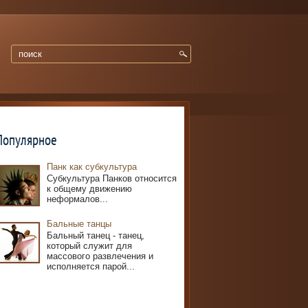
Популярное
Панк как субкультура
Субкультура Панков относится
к общему движению
неформалов...
Бальные танцы
Бальный танец - танец,
который служит для
массового развлечения и
исполняется парой...