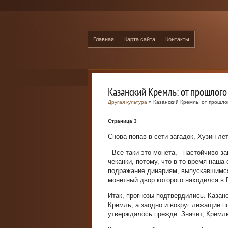
Главная
Карта сайта
Контакты
Казанский Кремль: от прошлого
Другая культура
» Казанский Кремль: от прошло
Страница 3
Снова попав в сети загадок, Хузин лет
- Все-таки это монета, - настойчиво 
чеканки, потому, что в то время наша 
подражание динариям, выпускавшимся 
монетный двор которого находился в Р
Итак, прогнозы подтвердились. Казан
Кремль, а заодно и вокруг лежащие по
утверждалось прежде. Значит, Кремлю,