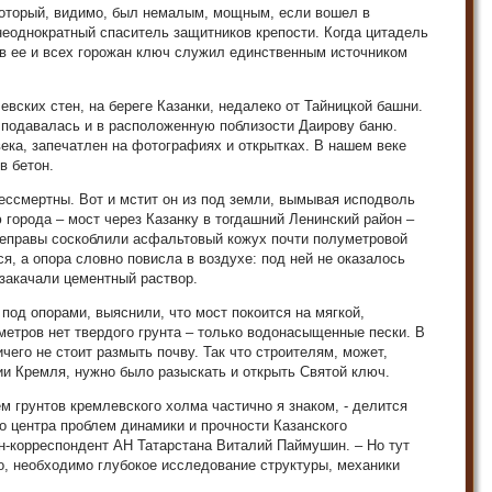
оторый, видимо, был немалым, мощным, если вошел в
неоднократный спаситель защитников крепости. Когда цитадель
ов ее и всех горожан ключ служил единственным источником
вских стен, на береге Казанки, недалеко от Тайницкой башни.
 подавалась и в расположенную поблизости Даирову баню.
ека, запечатлен на фотографиях и открытках. В нашем веке
в бетон.
ессмертны. Вот и мстит он из под земли, вымывая исподволь
 города – мост через Казанку в тогдашний Ленинский район –
ереправы соскоблили асфальтовый кожух почти полуметровой
я, а опора словно повисла в воздухе: под ней не оказалось
 закачали цементный раствор.
 под опорами, выяснили, что мост покоится на мягкой,
 метров нет твердого грунта – только водонасыщенные пески. В
его не стоит размыть почву. Так что строителям, может,
ии Кремля, нужно было разыскать и открыть Святой ключ.
 грунтов кремлевского холма частично я знаком, - делится
го центра проблем динамики и прочности Казанского
ен-корреспондент АН Татарстана Виталий Паймушин. – Но тут
, необходимо глубокое исследование структуры, механики