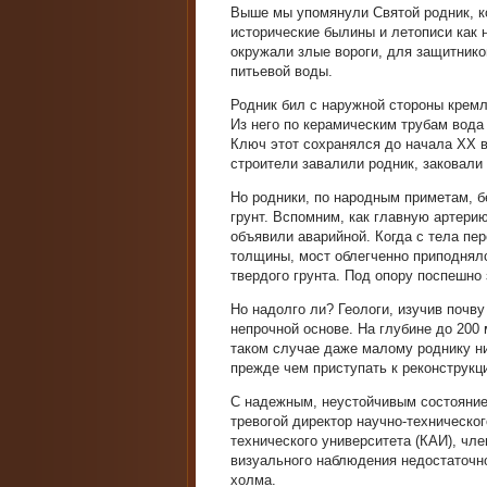
Выше мы упомянули Святой родник, к
исторические былины и летописи как 
окружали злые вороги, для защитник
питьевой воды.
Родник бил с наружной стороны кремле
Из него по керамическим трубам вода
Ключ этот сохранялся до начала ХХ в
строители завалили родник, заковали 
Но родники, по народным приметам, б
грунт. Вспомним, как главную артерию
объявили аварийной. Когда с тела п
толщины, мост облегченно приподнялс
твердого грунта. Под опору поспешно
Но надолго ли? Геологи, изучив почву
непрочной основе. На глубине до 200
таком случае даже малому роднику нич
прежде чем приступать к реконструкц
С надежным, неустойчивым состоянием
тревогой директор научно-техническо
технического университета (КАИ), чл
визуального наблюдения недостаточно
холма.