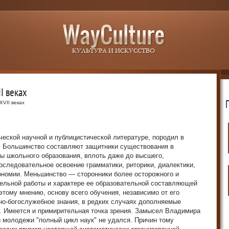
II веках
XVII веках
ической научной и публицистической литературе, породил в
 Большинство составляют защитники существования в
ы школьного образования, вплоть даже до высшего,
последовательное освоение грамматики, риторики, диалектики,
ономии. Меньшинство — сторонники более осторожного и
тельной работы и характере ее образовательной составляющей
этому мнению, основу всего обучения, независимо от его
но-богослужебное знания, в редких случаях дополняемые
. Имеется и примирительная точка зрения. Замысел Владимира
 молодежи "полный цикл наук" не удался. Причин тому