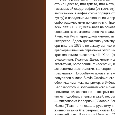
сто или двесте, или триста, или 4-ста,
называемой схедографии (от греч. σχί
выписанных в алфавитном порядке от
букву) с парадигмами склонения и сп
орфографическими пояснениями. Тракт
всех лет" (1136 г.) указывает на осн
основанных на математических знания
Киевской Руси переводной книжности 
интересов. Здесь достаточно упомяну
оригинала в 1073 г. по заказу велико
красноречивейшее отражение этого мн
христианскими писателями II-IX вв. 
Блаженным, Иоанном Дамаскиным и др
экзегетики, богословия, философии, и
астрономии и астрологии, календаря,
грамматики. Но особенно показательн
популярен в мире Slavia Ortodoxa: его
сборника имелись, например, в библи
Белозерского и Волоколамского мона
ценители, образованность которых по
числу подобных ученых мужей, несом
— митрополит Илларион ("Слово о Зак
Иаков ("Память и похвала русскому к
жизнеописания благоверных князей Бо
Киевский князь Владимир Мономах ("П