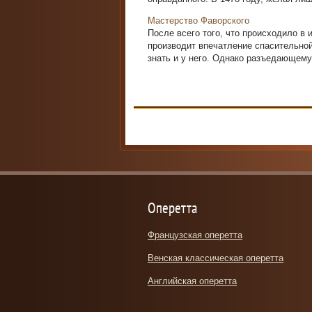
Мастерство Фаворского
После всего того, что происходило в 
производит впечатление спасительной
знать и у него. Однако разъедающему 
Оперетта
Французская оперетта
Венская классическая оперетта
Английская оперетта