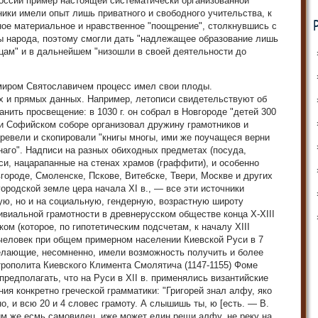
России пример настоящей систематически организованной
ники имели опыт лишь приватного и свободного учительства, к
ное материальное и нравственное "поощрение", столкнувшись с
ы народа, поэтому смогли дать "надлежащее образование лишь
ам" и в дальнейшем "низошли в своей деятельности до
имиром Святославичем процесс имел свои плоды.
х и прямых данных. Например, летописи свидетельствуют об
нить просвещение: в 1030 г. он собрал в Новгороде "детей 300
при Софийском соборе организовал дружину грамотников и
еревели и скопировали "книгы многы, ими же поучащеся верни
аго". Надписи на разных обиходных предметах (посуда,
си, нацарапанные на стенах храмов (граффити), и особенно
городе, Смоленске, Пскове, Витебске, Твери, Москве и других
ородской земле цера начала XI в., — все эти источники
ую, но и на социальную, гендерную, возрастную широту
ривиальной грамотности в древнерусском обществе конца X-XIII
ком (которое, по гипотетическим подсчетам, к началу XIII
 человек при общем примерном населении Киевской Руси в 7
желающие, несомненно, имели возможность получить и более
трополита Киевского Климента Смолятича (1147-1155) Фоме
редполагать, что на Руси в XII в. применялись византийские
ия конкретно греческой грамматики: "Григорей знал алфу, яко
но, и всю 20 и 4 словес грамоту. А слышишь ты, ю [есть. — В.
 им же есмь самовидец, иже может един рещи алфу, не реку на