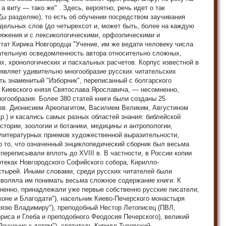
 а виту — тако же" . Здесь, вероятно, речь идет о так
ζω разделяю), то есть об обучении посредством заучивания
дельных слов (до четырехсот и, может быть, более на каждую
ряжения и с лексикологическими, орфоэпическими и
ат Кирика Новгородца "Учение, им же ведати человеку числа
овательную осведомленность автора относительно сложных,
х, хронологических и пасхальных расчетов. Корпус известной в
являет удивительно многообразие русских читательских
ть знаменитый "Изборник", переписанный с болгарского
го Киевского князя Святослава Ярославича, — несомненно,
огообразия. Более 380 статей книги были созданы 25
(свв. Дионисием Ареопагитом, Василием Великим, Августином
.) и касались самых разных областей знания: библейской
стории, зоологии и ботаники, медицины и антропологии,
 литературных приемов художественной выразительности,
о то, что означенный энциклопедический сборник был весьма
 переписывали вплоть до XVIII в. В частности, в России копии
отеках Новгородского Софийского собора, Кирилло-
стырей. Иными словами, среди русских читателей были
зволяла им понимать весьма сложное содержание книги. К
ненно, принадлежали уже первые собственно русские писатели,
оне и Благодати"), насельник Киево-Печерского монастыря
нязю Владимиру"), преподобный Нестор Летописец (ПВЛ,
риса и Глеба и преподобного Феодосия Печерского), великий
оучение к детям"), святитель Кирилл Туровский