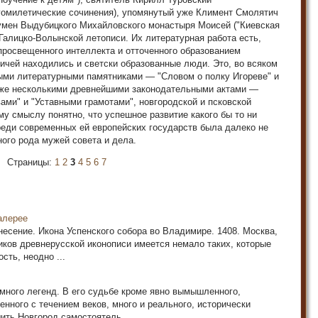
 гомилетические сочинения), упомянутый уже Климент Смолятич
гумен Выдубицкого Михайловского монастыря Моисей ("Киевская
 Галицко-Волынской летописи. Их литературная работа есть,
просвещенного интеллекта и отточенного образованием
сичей находились и светски образованные люди. Это, во всяком
ыми литературными памятниками — "Словом о полку Игореве" и
кже несколькими древнейшими законодательными актами —
ами" и "Уставными грамотами", новгородской и псковской
му смыслу понятно, что успешное развитие какого бы то ни
реди современных ей европейских государств была далеко не
ного рода мужей совета и дела.
Страницы:
1
2
3
4
5
6
7
алерее
есение. Икона Успенского собора во Владимире. 1408. Москва,
иков древнерусской иконописи имеется немало таких, которые
сть, неодно ...
много легенд. В его судьбе кроме явно вымышленного,
нного с течением веков, много и реального, исторически
ить Новгород самостоятель ...