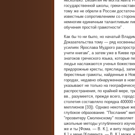
несколько: Византия не могла явить 
государственной школы, греки-настав
тому же не обрели в России достаточ
известным сопротивлением со сторон
немногим единичным талантливым лиц
обучения простой грамотности" .
Как бы то ни было, но начатый Влад
Доказательства тому — ряд косвенны
усилиях Ярослава Мудрого распростра
учити книгам", а затем уже в Киеве 
знатоков греческого языка, которые п
людье наслажаются ученья божествен
придорожные кресты, пряслицы), запи
берестяные грамоты, найденные в Нов
городах, недавно обнаруженная в новг
указывают не только на географическ
распространения, по крайней мере, т
вв., разумеется, прежде всего, городс
столетия составляло порядка 400000
миллионов [33]). Однако некоторые 
глубокое образование. "Послание" ми
"прозвитеру Смоленскому" позволяет п
школьные методы углубленного изучен
же и ты [Фома. — В. К.], и виту подоб
К.] у мене [Климента. — В. К.] мужи,