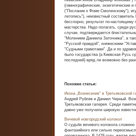
(гимнографические, экзегетические и
("Послание к Фоме Смоленскому"), и
летопись"), неизвестный составитель
бесспорно, результат по-настоящему 
мастерства. Надо полагать, среди ру
случае, подтверждается блистательн
"Молением Даниила Заточника", а та
"Русской правдой", княжескими "Устав
"Судными грамотами". Да и по здраво
было государства (а Киевская Русь с
последней) вряд ли возможно без раз
Похожие статьи:
Икона „Вознесение" в Третьяковской г
Андрей Рублев и Даниил Черный. Возн
Третьяковская галерея. Среди памятн
давно уже получили широкую известно
Вечевой новгородский колокол
О судьбе вечевого колокола сложено 
фантазийного или сильно переосмысле
оправданного. В 1478 году, желая лиш