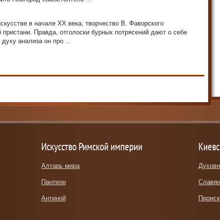
искусстве в начале XX века, творчество В. Фаворского
 пристани. Правда, отголоски бурных потрясений дают о себе
духу анализа он про ...
Искусство Римской империи
Киевс
Алтарь мира
Духовн
Пантеон
Славян
Антиной
Происх