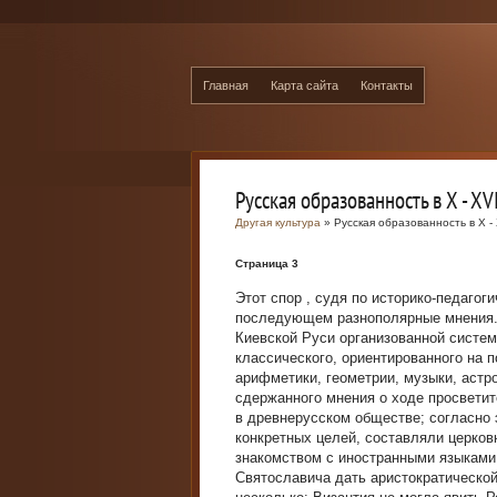
Главная
Карта сайта
Контакты
Русская образованность в X - XV
Другая культура
» Русская образованность в X - 
Страница 3
Этот спор , судя по историко-педагог
последующем разнополярные мнения.
Киевской Руси организованной систем
классического, ориентированного на 
арифметики, геометрии, музыки, астр
сдержанного мнения о ходе просвети
в древнерусском обществе; согласно 
конкретных целей, составляли церков
знакомством с иностранными языками
Святославича дать аристократической