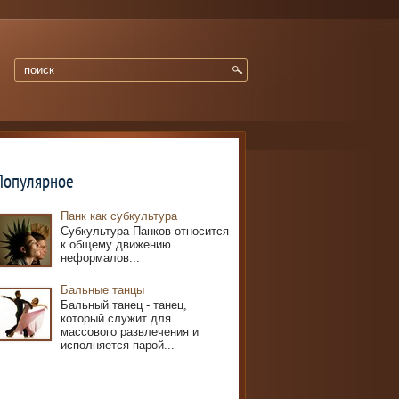
Популярное
Панк как субкультура
Субкультура Панков относится
к общему движению
неформалов...
Бальные танцы
Бальный танец - танец,
который служит для
массового развлечения и
исполняется парой...