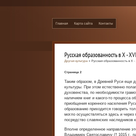
Главная
Карта сайта
Контакты
Русская образованность в X - XV
Другая культура
» Русская образованность в X - 
Страница 2
Таким образом, в Древней Руси еще 
культуры. При этом естественно пола
духовенства, по необходимости грамо
наличием книг и какого-то процесса о
приобщения коренного населения Руси
образованию приходится говорить тол
могло осуществляться здесь и через п
посредство славянских наследников 
Вполне определенное направление эт
Владимиру Святославичу († 1015 г., п