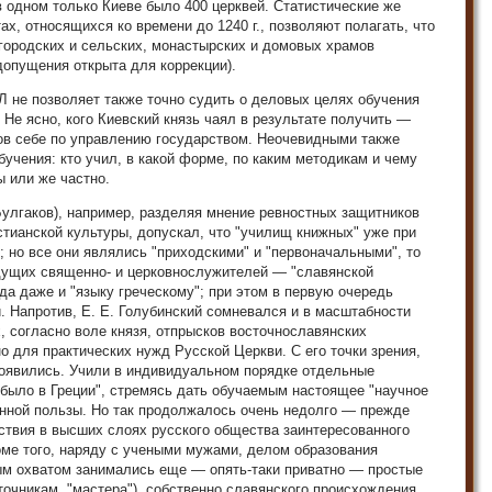
в одном только Киеве было 400 церквей. Статистические же
х, относящихся ко времени до 1240 г., позволяют полагать, что
городских и сельских, монастырских и домовых храмов
допущения открыта для коррекции).
 не позволяет также точно судить о деловых целях обучения
 Не ясно, кого Киевский князь чаял в результате получить —
в себе по управлению государством. Неочевидными также
учения: кто учил, в какой форме, по каким методикам и чему
 или же частно.
улгаков), например, разделяя мнение ревностных защитников
тианской культуры, допускал, что "училищ книжных" уже при
 но все они являлись "приходскими" и "первоначальными", то
дущих священно- и церковнослужителей — "славянской
гда даже и "языку греческому"; при этом в первую очередь
. Напротив, Е. Е. Голубинский сомневался и в масштабности
х, согласно воле князя, отпрысков восточнославянских
о для практических нужд Русской Церкви. С его точки зрения,
появились. Учили в индивидуальном порядке отдельные
 было в Греции", стремясь дать обучаемым настоящее "научное
енной пользы. Но так продолжалось очень недолго — прежде
тствия в высших слоях русского общества заинтересованного
оме того, наряду с учеными мужами, делом образования
ым охватом занимались еще — опять-таки приватно — простые
точникам, "мастера"), собственно славянского происхождения