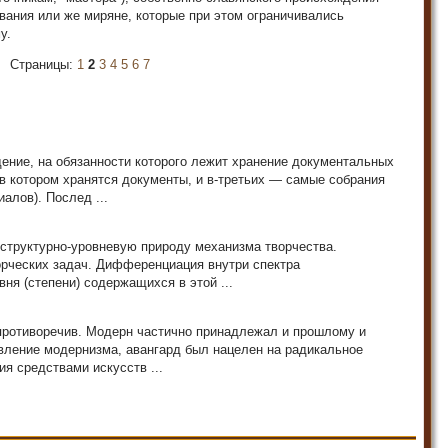
звания или же миряне, которые при этом ограничивались
у.
Страницы:
1
2
3
4
5
6
7
ение, на обязанности которого лежит хранение документальных
в котором хранятся документы, и в-третьих — самые собрания
алов). Послед ...
структурно-уровневую при­роду механизма творчества.
орческих задач. Дифференциация внутри спектра
ня (степени) содержащихся в этой ...
л противоречив. Модерн частично принадлежал и прошлому и
вление модернизма, авангард был нацелен на радикальное
я средствами искусств ...