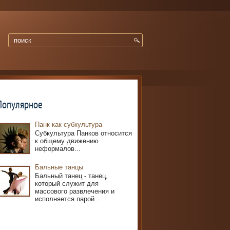
Популярное
Панк как субкультура
Субкультура Панков относится
к общему движению
неформалов...
Бальные танцы
Бальный танец - танец,
который служит для
массового развлечения и
исполняется парой...