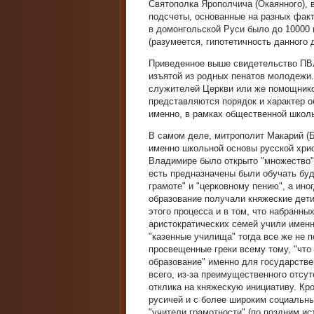
Святополка Ярополчича (Окаянного), 
подсчеты, основанные на разных факта
в домонгольской Руси было до 10000 
(разумеется, гипотетичность данного 
Приведенное выше свидетельство ПВЛ
изъятой из родных пенатов молодежи.
служителей Церкви или же помощнико
представляются порядок и характер об
именно, в рамках общественной школы
В самом деле, митрополит Макарий (Б
именно школьной основы русской хрис
Владимире было открыто "множество";
есть предназначены были обучать бу
грамоте" и "церковному пению", а ино
образование получали княжеские дети
этого процесса и в том, что набранны
аристократических семей учили именн
"казенные училища" тогда все же не 
просвещенные греки всему тому, "что
образование" именно для государств
всего, из-за преимущественного отсу
отклика на княжескую инициативу. Кр
русичей и с более широким социальн
"учители грамотности" (по поздним ис