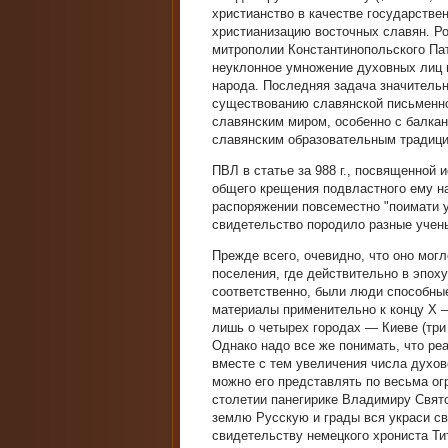
христианство в качестве государствен
христианизацию восточных славян. Ро
митрополии Константинопольского Пат
неуклонное умножение духовных лиц 
народа. Последняя задача значительн
существованию славянской письменнос
славянским миром, особенно с балкан
славянским образовательным традиц
ПВЛ в статье за 988 г., посвященной
общего крещения подвластного ему н
распоряжении повсеместно "поимати у
свидетельство породило разные учен
Прежде всего, очевидно, что оно мог
поселения, где действительно в эпох
соответственно, были люди способные
материалы применительно к концу X –
лишь о четырех городах — Киеве (три 
Однако надо все же понимать, что ре
вместе с тем увеличения числа духове
можно его представлять по весьма ог
столетии панегирике Владимиру Свято
землю Русскую и грады вся украси св
свидетельству немецкого хрониста Тит