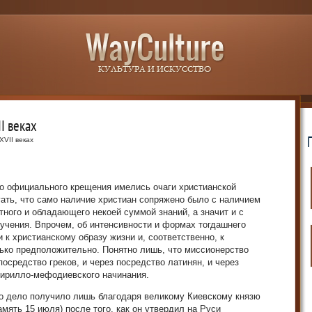
II веках
XVII веках
до официального крещения имелись очаги христианской
гать, что само наличие христиан сопряжено было с наличием
тного и обладающего некоей суммой знаний, а значит и с
бучения. Впрочем, об интенсивности и формах тогдашнего
 к христианскому образу жизни и, соответственно, к
ько предположительно. Понятно лишь, что миссионерство
осредство греков, и через посредство латинян, и через
кирилло-мефодиевского начинания.
о дело получило лишь благодаря великому Киевскому князю
амять 15 июля) после того, как он утвердил на Руси