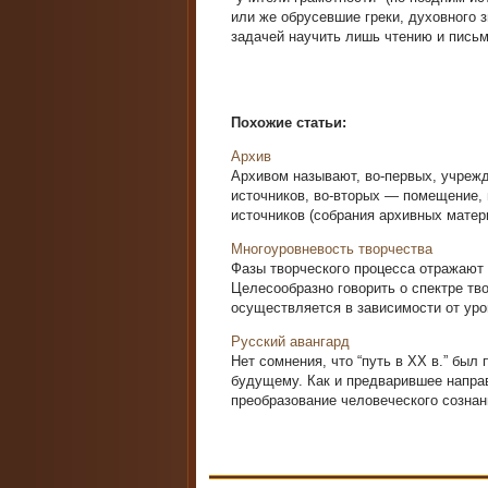
или же обрусевшие греки, духовного 
задачей научить лишь чтению и письм
Похожие статьи:
Архив
Архивом называют, во-первых, учрежд
источников, во-вторых — помещение, 
источников (собрания архивных матери
Многоуровневость творчества
Фазы творческого процесса отражают 
Целесообразно говорить о спектре тв
осуществляется в зависимости от уров
Русский авангард
Нет сомнения, что “путь в XX в.” бы
будущему. Как и предварившее напра
преобразование человеческого сознани