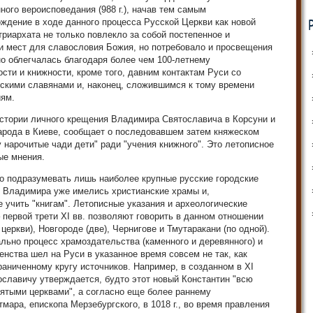
ного вероисповедания (988 г.), начав тем самым
ждение в ходе данного процесса Русской Церкви как новой
риархата не только повлекло за собой постепенное и
и мест для славословия Божия, но потребовало и просвещения
о облегчалась благодаря более чем 100-летнему
ти и книжности, кроме того, давним контактам Руси со
скими славянами и, наконец, сложившимся к тому времени
иям.
 истории личного крещения Владимира Святославича в Корсуни и
арода в Киеве, сообщает о последовавшем затем княжеском
 нарочитые чади дети" ради "учения книжного". Это летописное
ые мнения.
ло подразумевать лишь наиболее крупные русские городские
у Владимира уже имелись христианские храмы и,
 учить "книгам". Летописные указания и археологические
 первой трети XI вв. позволяют говорить в данном отношении
церкви), Новгороде (две), Чернигове и Тмутаракани (по одной).
ально процесс храмоздательства (каменного и деревянного) и
нства шел на Руси в указанное время совсем не так, как
раниченному кругу источников. Например, в созданном в XI
славичу утверждается, будто этот новый Константин "всю
ятыми церквами", а согласно еще более раннему
мара, епископа Мерзебургского, в 1018 г., во время правления