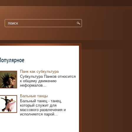
Популярное
Панк как субкультура
Субкультура Панков относится
к общему движению
неформалов...
Бальные танцы
Бальный танец - танец,
который служит для
массового развлечения и
исполняется парой...