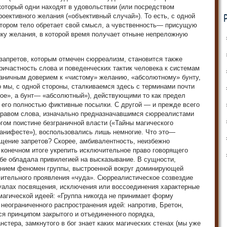
который одни находят в удовольствии (или посредством
роективного желания («объективный случай»). То есть, с одной
отором тело обретает свой смысл, а чувственность— присущую
тику желания, в которой время получает отныне непреложную
запретов, которым отмечен сюрреализм, становится также
ричастность слова и поведенческих тактик человека к системам
раничным доверием к «чистому» желанию, «абсолютному» бунту,
о мы, с одной стороны, сталкиваемся здесь с терминами почти
тое», а бунт— «абсолютный»), действующими то как предел
к его полностью фиктивные посылки. С другой — и прежде всего
 правом слова, изначально предназначавшимся сюрреалистами
гом поистине безграничной власти («Тайны магического
анифесте»), воспользовались лишь немногие. Что это—
щение запретов? Скорее, амбивалентность, неизбежно
конечном итоге укрепить исключительное право говорящего
ебе обладала привилегией на высказывание. В сущности,
нием феномен группы, выстроенной вокруг доминирующей
чительного проявления «чуда». Сюрреалистическое созвездие
туалах посвящения, исключения или воссоединения характерные
агической идеей: «Группа никогда не принимает форму
 неограниченного распространения идей: напротив, Бретон,
ся принципом закрытого и отъединенного порядка,
стера, замкнутого в бог знает каких магических стенах (мы уже