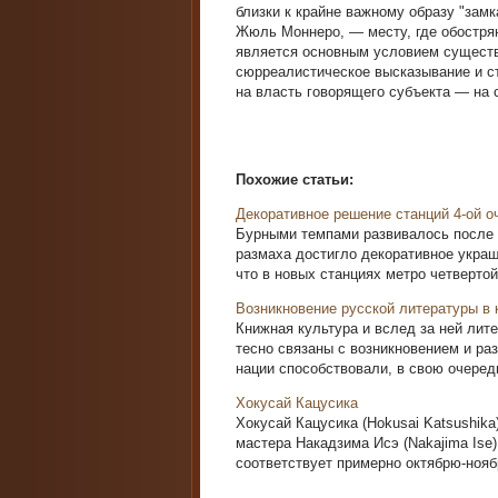
близки к крайне важному образу "замк
Жюль Моннеро, — месту, где обостряю
является основным условием сущест
сюрреалистическое высказывание и ст
на власть говорящего субъекта — на 
Похожие статьи:
Декоративное решение станций 4-ой о
Бурными темпами развивалось после 
размаха достигло декоративное украш
что в новых станциях метро четвертой 
Возникновение русской литературы в 
Книжная культура и вслед за ней лит
тесно связаны с возникновением и ра
нации способствовали, в свою очередь
Хокусай Кацусика
Хокусай Кацусика (Hokusai Katsushika
мастера Накадзима Исэ (Nakajima Ise) 
соответствует примерно октябрю-ноябр