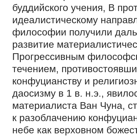
буддийского учения, В про
идеалистическому направ
философии получили дал
развитие материалистичес
Прогрессивным философс
течением, противостоявш
конфуцианству и религиоз
даосизму в 1 в. н.э., явил
материалиста Ван Чуна, с
к разоблачению конфуциан
небе как верховном божес