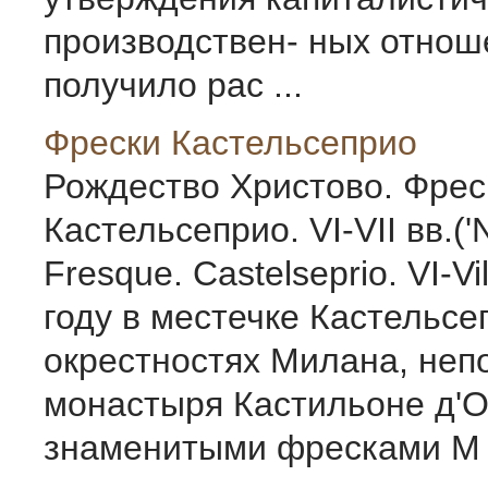
производствен- ных отнош
получило рас ...
Фрески Кастельсеприо
Рождество Христово. Фрес
Кастельсеприо. VI-VII вв.('Na
Fresque. Castelseprio. VI-Vi
году в местечке Кастельсе
окрестностях Милана, неп
монастыря Кастильоне д'О
знаменитыми фресками М .