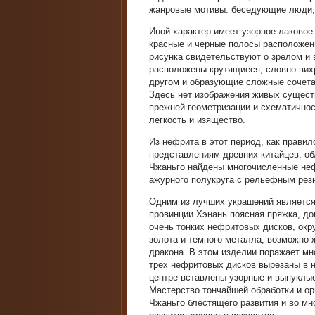
жанровые мотивы: беседующие люди,
Иной характер имеет узорное лаковое
красные и черные полосы расположены
рисунка свидетельствуют о зрелом и 
расположены крутящиеся, словно вих
другом и образующие сложные сочета
Здесь нет изображения живых сущест
прежней геометризации и схематичнос
легкость и изящество.
Из нефрита в этот период, как правил
представлениям древних китайцев, об
Чжаньго найдены многочисленные неф
ажурного полукруга с рельефным резн
Одним из лучших украшений является 
провинции Хэнань поясная пряжка, до
очень тонких нефритовых дисков, ок
золота и темного металла, возможно 
дракона. В этом изделии поражает мн
трех нефритовых дисков вырезаны в 
центре вставлены узорные и выпуклые
Мастерство тончайшей обработки и о
Чжаньго блестящего развития и во 