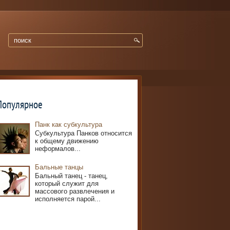
Популярное
Панк как субкультура
Субкультура Панков относится
к общему движению
неформалов...
Бальные танцы
Бальный танец - танец,
который служит для
массового развлечения и
исполняется парой...