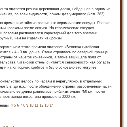
ента является резная деревянная доска, найденная в одном из
жившая, по всей видимости, ложем для умершего (илл. 383).
по времени китайские расписные керамические сосуды. Роспись
ыми красками после обжига. На керамических сосудах
и поясами располагался характерный для того времени
рупный, чем на изделиях из бронзы.
оружением этого времени являепся «Великая китайская
сится к 4 - 3 вв. до н.э. Стена строилась по северной границе
страны от набегов кочевников, а также защищала поля от
тельства Китайской стены считается северо-восточная область
д и на юг горных хребтов и было основано это могучее
роительство велось по частям и нерегулярно, в отдельных
це 3 в. до н.э., после объединения страны, разрозненные части
ачально ее длина равнялась приблизительно 750 км; после
 протяжении веков, она превысила 3000 км.
аницы:
4
5
6
7
8
9
10
11
12
13
14