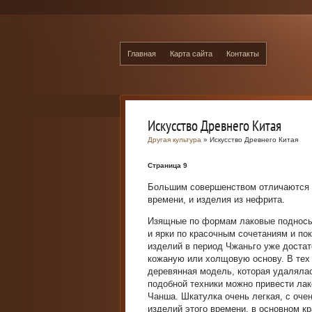
Главная
Карта сайта
Контакты
Искусство Древнего Китая
Другая культура
» Искусство Древнего Китая
Страница 9
Большим совершенством отличаются х
времени, и изделия из нефрита.
Изящные по формам лаковые подносы,
и ярки по красочным сочетаниям и по
изделий в период Чжаньго уже достат
кожаную или холщовую основу. В тех 
деревянная модель, которая удалялас
подобной техники можно привести лак
Чанша. Шкатулка очень легкая, с оче
изделий этого времени, в основном 