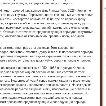
 скачущая лошадь, везущая колесницу с людьми.
 блюдо, также обнаруженное близ Чанша (илл. 3826). Кирпично-
 по нему кругами. Поразительно тонкие, точные и гибкие линии
высоком мастерстве орнамента. В центре по черному фону
рь, ажурные серебристо-серые завитки, сплетающиеся друг с
ния различных круглящихся линий, замкнутых в окружности.
в. Орнамент отличает от предшествующих периодов отсутствие
ти, отступление от канонических правил и норм, большая
о, изготовляли предметы роскоши. Этот камень, по
ладал свойством охранять душу и тело. В погребениях периода
ритовые предметы: нагрудные украшения типа «хэн» в форме
ым узором, ритуальные диски «би», серьги и поясные пряжки.
обнаруженная раскопками 1950 - 1952 гг. в уезде Хойсянь
шедшая в превосходной сохранности. Она состоит из трех
руженных переплетающимися сложным узором пластинками из
железа. Нефритовый узкий конец пряжки сделан в виде головы
огообразие красок и ювелирная тонкость работы. На каждом из
невысоком рельефе ажурные знаки, изображающие облака,а в
 синие стекла; каждая золотая пластинка покрыта чеканкой.
рнаментации художественных изделий достигло в период
многом превзошло предшествующие и последующие периоды