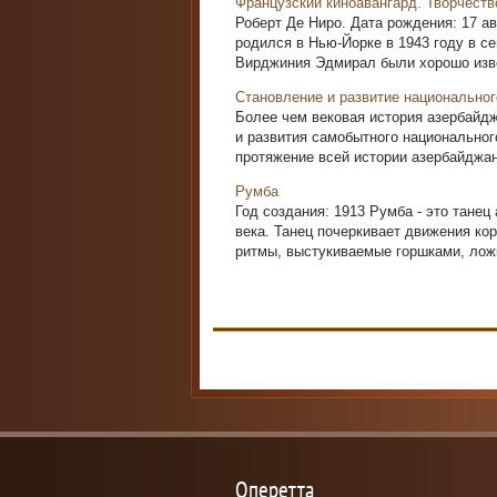
Французский киноавангард. Творчеств
Роберт Де Ниро. Дата рождения: 17 а
родился в Нью-Йорке в 1943 году в с
Вирджиния Эдмирал были хорошо изве
Становление и развитие национальног
Более чем вековая история азербайдж
и развития самобытного национальног
протяжение всей истории азербайджанс
Румба
Год создания: 1913 Румба - это танец
века. Танец почеркивает движения ко
ритмы, выстукиваемые горшками, ложк
Оперетта