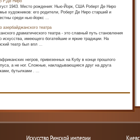
о Р.Де Ниро
вгуст 1943. Место рождения: Нью-Йорк, США Роберт Де Ниро
емье художников: его родители, Роберт Де Ниро старший и
стны среди нью-йоркс ...
о азербайджанского театра
анского драматического театра - это славный путь становления
о искусства, имеющего богатейшие и яркие традиции. На
кий театр был впл ...
 африканских негров, привезенных на Кубу в конце прошлого
рпуса, а не ног. Сложные, накладывающиеся друг на друга
ами, бутылками . ...
Искусство Римской империи
Киевс