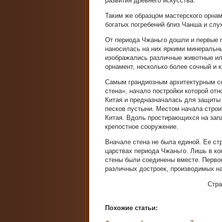
развития древнего искусства.
Таким же образцом мастерского орнам
богатых погребений близ Чанша и слу
От периода Чжаньго дошли и первые 
наносилась на них яркими минеральн
изображались различные животные ил
орнамент, несколько более сочный и к
Самым грандиозным архитектурным со
стена», начало постройки которой отно
Китая и предназначалась для защиты 
песков пустыни. Местом начала строи
Китая. Вдоль простирающихся на запа
крепостное сооружение.
Вначале стена не была единой. Ее ст
царствах периода Чжаньго. Лишь в кон
стены были соединены вместе. Первон
различных достроек, производимых на
Стр
Похожие статьи: