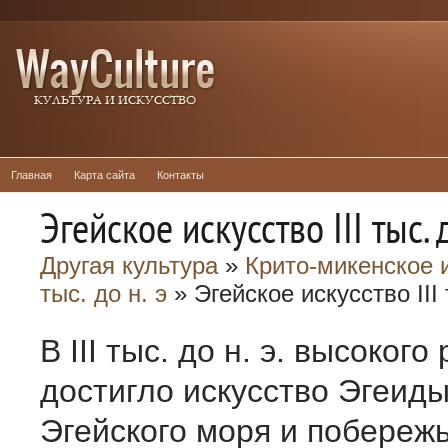
Главная
Карта сайта
Контакты
Эгейское искусство III тыс. д
Другая культура
»
Крито-микенское и
тыс. до н. э
» Эгейское искусство III 
В III тыс. до н. э. высокого
достигло искусство Эгеиды
Эгейского моря и побереж