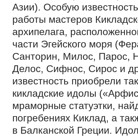
Азии). Особую известност
работы мастеров Кикладск
архипелага, расположенно
части Эгейского моря (Фер
Санторин, Милос, Парос, Н
Делос, Сифнос, Сирос и д
известность приобрели та
кикладские идолы («Арфис
мраморные статуэтки, най
погребениях Киклад, а так
в Балканской Греции. Идо