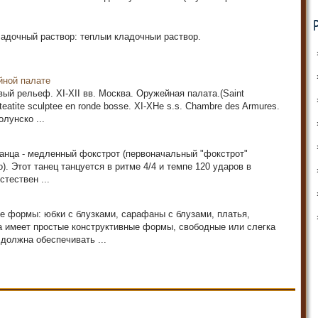
ладочный раствор: теплыи кладочныи раствор.
йной палате
ый рельеф. XI-XII вв. Москва. Оружейная палата.(Saint
teatite sculptee en ronde bosse. XI-XHe s.s. Chambre des Armures.
лунско ...
танца - медленный фокстрот (первоначальный "фокстрот"
). Этот танец танцуется в ритме 4/4 и темпе 120 ударов в
стествен ...
формы: юбки с блузками, сарафаны с блузами, платья,
на имеет простые конструктивные формы, свободные или слегка
должна обеспечивать ...