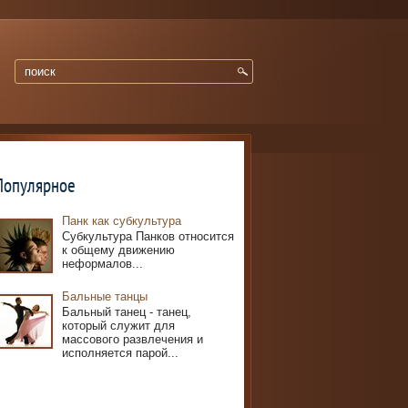
Популярное
Панк как субкультура
Субкультура Панков относится
к общему движению
неформалов...
Бальные танцы
Бальный танец - танец,
который служит для
массового развлечения и
исполняется парой...