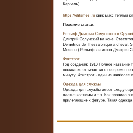
Кербель).
https://elitsmesi.ru
квик микс теплый к
Похожие статьи:
Рельеф Дмитрия Солунского в Оруже
Дмитрий Солунский на коне. Стеатитов
Demetrios de Thessalonique a cheval. S
Moscou.) Рельефная икона Дмитрия Со
Фокстрот
Год создания: 1913 Полное название 
несколько отличается от современного
минуту. Фокстрот - один из наиболее е
Одежда для службы
Одежда для службы имеет следующие 
платья-костюмы и т.п. Как правило о
прилегающие к фигуре. Такая одежда 