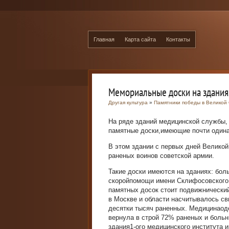
Главная
Карта сайта
Контакты
Мемориальные доски на здания
Другая культура
»
Памятники победы в Великой
На ряде зданий медицинской службы,
памятные доски,имеющие почти одина
В этом здании с первых дней Великой
раненых воинов советской армии.
Такие доски имеются на зданиях: боль
скоройпомощи имени Склифосовского,
памятных досок стоит подвижнический
в Москве и области насчитывалось св
десятки тысяч раненных. Медицинаод
вернула в строй 72% раненых и больн
здания1-ого медицинского института 