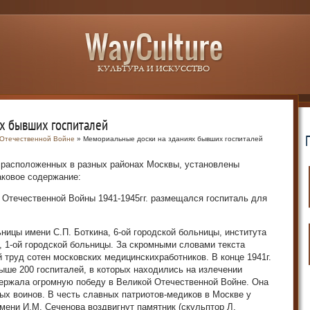
х бывших госпиталей
 Отечественной Войне
» Мемориальные доски на зданиях бывших госпиталей
 расположенных в разных районах Москвы, установлены
ковое содержание:
 Отечественной Войны 1941-1945гг. размещался госпиталь для
ницы имени С.П. Боткина, 6-ой городской больницы, института
 1-ой городской больницы. За скромными словами текста
 труд сотен московских медицинскихработников. В конце 1941г.
ыше 200 госпиталей, в которых находились на излечении
ержала огромную победу в Великой Отечественной Войне. Она
ых воинов. В честь славных патриотов-медиков в Москве у
имени И.М. Сеченова воздвигнут памятник (скульптор Л.