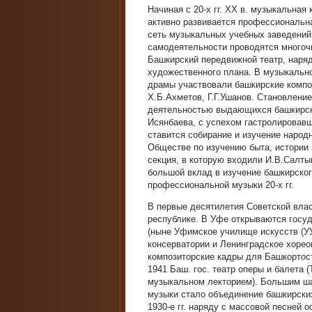
Начиная с 20-х гг. XX в. музыкальная
активно развивается профессиональн
сеть музыкальных учебных заведений
самодеятельности проводятся многоч
Башкирский передвижной театр, наряд
художественного плана. В музыкальн
драмы участвовали башкирские компо
Х.Б.Ахметов, Г.Г.Ушанов. Становлени
деятельностью выдающихся башкирски
Исянбаева, с успехом гастролировавш
ставится собирание и изучение народн
Обществе по изучению быта, истории 
секция, в которую входили И.В.Салты
большой вклад в изучение башкирског
профессиональной музыки 20-х гг.
В первые десятилетия Советской вла
республике. В Уфе открываются госу
(ныне Уфимское училище искусств (УУ
консерватории и Ленинградское хорео
композиторские кадры для Башкортост
1941 Баш. гос. театр оперы и балета 
музыкальном лекторием). Большим ш
музыки стало объединение башкирских
1930-е гг. наряду с массовой песней