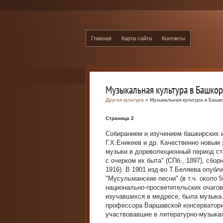
Главная
Карта сайта
Контакты
Музыкальная культура в Башкор
Другая культура
» Музыкальная культура в Башк
Страница 2
Собиранием и изучением башкирских и
Г.Х.Еникеев и др. Качественно новым
музыки в дореволюционный период ст
с очерком их быта" (СПб., 1897), сбо
1916). В 1901 изд-во Т.Беляева опубл
"Мусульманские песни" (в т.ч. около
национально-просветительских очагов
изучавшихся в медресе, была музыка
профессора Варшавской консерватории
участвовавшие в литературно-музыка