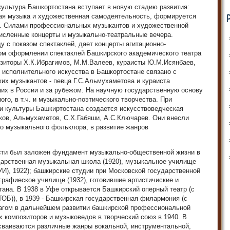
 культура Башкортостана вступает в новую стадию развития:
ая музыка и художественная самодеятельность, формируется
. Силами профессиональных музыкантов и художественной
исленные концерты и музыкально-театральные вечера.
у с показом спектаклей, дает концерты агитационно-
ом оформлении спектаклей Башкирского академического театра
зиторы Х.К.Ибрагимов, М.М.Валеев, кураисты Ю.М.Исянбаев,
е исполнительного искусства в Башкортостане связано с
х музыкантов - певца Г.С.Альмухаметова и кураиста
их в России и за рубежом. На научную государственную основу
ого, в т.ч. и музыкально-поэтического творчества. При
и культуры Башкиртостана создается искусствоведческая
ков, Альмухаметов, С.Х.Габяши, А.С.Ключарев. Они внесли
о музыкального фольклора, в развитие жанров
сти был заложен фундамент музыкально-общественной жизни в
дарственная музыкальная школа (1920), музыкальное училище
И), 1922); башкирские студии при Московской государственной
графиеское училище (1932), готовившие артистичиские и
ана. В 1938 в Уфе открывается Башкирский оперный театр (с
(ТОБ)), в 1939 - Башкирская государственная филармония (с
агом в дальнейшем развитии башкирской профессиональной
 композиторов и музыковедов в творческий союз в 1940. В
 осваиваются различные жанры вокальной, инструментальной,