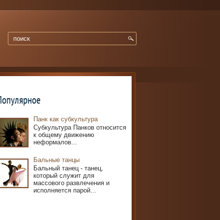
Популярное
Панк как субкультура
Субкультура Панков относится
к общему движению
неформалов...
Бальные танцы
Бальный танец - танец,
который служит для
массового развлечения и
исполняется парой...