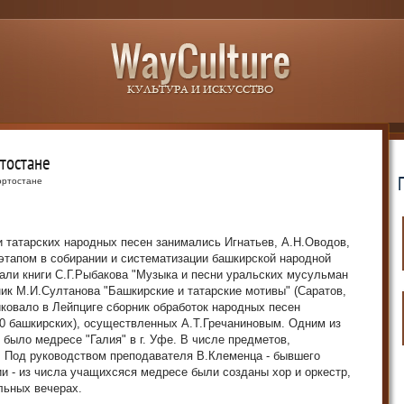
тостане
ортостане
 татарских народных песен занимались Игнатьев, А.Н.Оводов,
 этапом в собирании и систематизации башкирской народной
али книги С.Г.Рыбакова "Музыка и песни уральских мусульман
рник М.И.Султанова "Башкирские и татарские мотивы" (Саратов,
иковало в Лейпциге сборник обработок народных песен
 50 башкирских), осуществленных А.Т.Гречаниновым. Одним из
 было медресе "Галия" в г. Уфе. В числе предметов,
. Под руководством преподавателя В.Клеменца - бывшего
 - из числа учащихсяся медресе были созданы хор и оркестр,
льных вечерах.