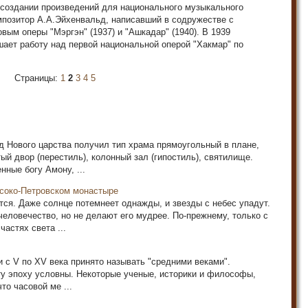
 создании произведений для национального музыкального
мпозитор А.А.Эйхенвальд, написавший в содружестве с
ым оперы "Мэргэн" (1937) и "Ашкадар" (1940). В 1939
ает работу над первой национальной оперой "Хакмар" по
Страницы:
1
2
3
4
5
 Нового царства получил тип храма прямоугольный в пла­не,
й двор (пере­стиль), колонный зал (гипостиль), святилище.
ные богу Амону, ...
ысоко-Петровском монастыре
тся. Даже солнце потемнеет однажды, и звезды с небес упадут.
еловечество, но не делают его мудрее. По-прежнему, только с
астях света ...
 с V по XV ве­ка принято называть "средними веками".
у эпоху условны. Некоторые ученые, историки и философы,
то часовой ме ...