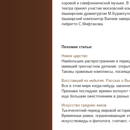
хоровой и симфоннической музыки. В
театра принял участие московский ко
башкирским драматургом М.Бурангулов
башкирский композитор Валеев заверш
либретто С.Мифтахова.
Похожие статьи:
Новое царство
Наибольшее распространение в период
имевший трехчастное деление: открыты
Таковы храмовые комплексы, посвящен
Восставший из небытия. Рассказ о В
Все в этом мире когда-нибудь закончи
Признаки последних времен волнуют ч
еще большим ожесточением в разных ч
Искусство средних веков
Тысячелетний период мировой истории
Временные рамки, ограничивающие эт
искусствоведы и фило­логи, считают, ч