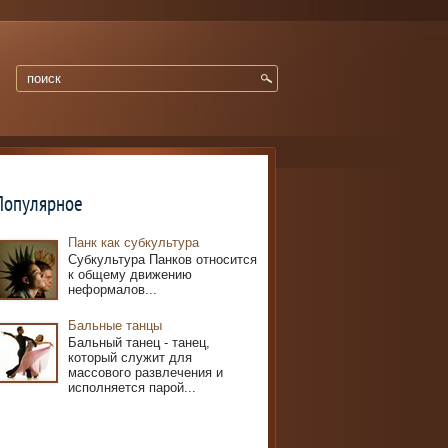
Популярное
Панк как субкультура
Субкультура Панков относится
к общему движению
неформалов...
Бальные танцы
Бальный танец - танец,
который служит для
массового развлечения и
исполняется парой...