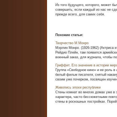
Из того будущего, которого, может бы
совершить, если каждый из нас не сд
прежде всего, для самих себя.
Похожие статьи:
Творчество М.Монро
Мэрлин Монро. (1926-1962) (Актриса и
Рейдио Плейн, там появился армейск
военный заказ, для журнала, чтобы по
Гриффит. Его значение в истории мир
Группа «Свободное кино» и ее роль в
белый фильм писателя, снятый накану
своим уже почерком, посвящен изучен
Живопись эпохи республики
Стены комнат во многих домах уже в 
характера, часто бессюжетными повт
стены в роскошных постройках. Порой