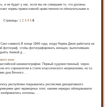
ть, и не будет у нас, если мы не совершим то, что должны
елает нормы православной нравственности обязательными и,
Страницы:
1
2
3
4
5
6
 Секс-символ) В конце 1944 года, когда Норма Джин работала на
ий фотограф, чтобы фотографировать женщин, выполнявших
днять боевой д ...
ового кино
 английской кинематографии. Первый художественный, черно-
не его сорокалетия в стиле классического неореализма, но со
ию дна Вечного ...
эпоху республики покрывались росписями декоративного
орявшими цвет мраморных плит, какими нередко облицовывали
 изображались колонны, ...