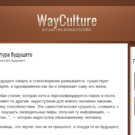
атура будущего
ература будущего
удущего смерть в стихотворении размывается, существует
ероя, и одновременно как бы и опережает саму его жизнь.
бая стихия, которая хотя и персонифицируется порою в поэте,
живет по другим, недоступным для живого человека законам,
еку способностями. Эта самостоятельная сущность, сливаясь с
ть ощущать запредельные миры, получая ту информацию, —
озы .", — которая недоступна обыкновенному человеку.
чаешь, что звучат оно не из прошлого, а откуда-то из будущего,