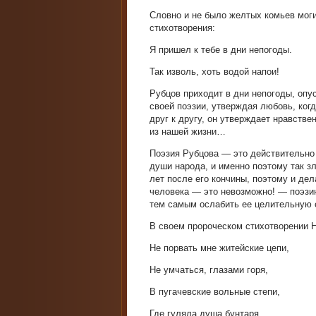
Словно и не было желтых комьев моги
стихотворения:
Я пришел к тебе в дни непогоды.
Так изволь, хоть водой напои!
Рубцов приходит в дни непогоды, опу
своей поэзии, утверждая любовь, ког
друг к другу, он утверждает нравстве
из нашей жизни…
Поэзия Рубцова — это действительно 
души народа, и именно поэтому так з
лет после его кончины, поэтому и дел
человека — это невозможно! — поэзию
тем самым ослабить ее целительную 
В своем пророческом стихотворении 
Не порвать мне житейские цепи,
Не умчаться, глазами горя,
В пугачевские вольные степи,
Где гуляла душа бунтаря.