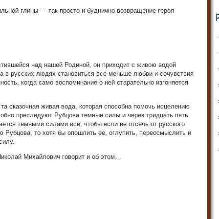
льной глины — так просто и буднично возвращение героя
стившейся над нашей Родиной, он приходит с живою водой
да в русских людях становиться все меньше любви и сочувствия
нность, когда само воспоминание о ней старательно изгоняется
та сказочная живая вода, которая способна помочь исцелению
лобно преследуют Рубцова темные силы и через тридцать пять
ается темными силами всё, чтобы если не отсечь от русского
 Рубцова, то хотя бы опошлить ее, оглупить, переосмыслить и
силу.
Николай Михайлович говорит и об этом…