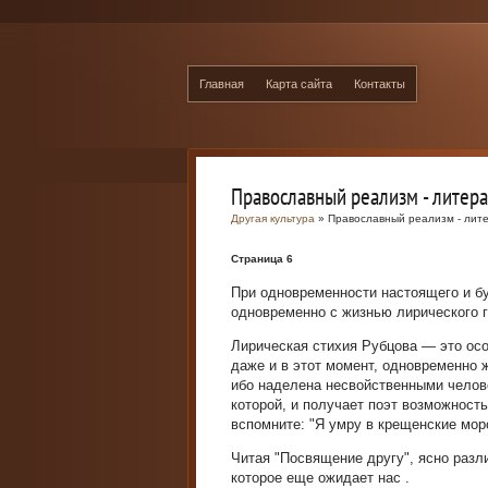
Главная
Карта сайта
Контакты
Православный реализм - литер
Другая культура
» Православный реализм - лит
Страница 6
При одновременности настоящего и б
одновременно с жизнью лирического г
Лирическая стихия Рубцова — это осо
даже и в этот момент, одновременно 
ибо наделена несвойственными челов
которой, и получает поэт возможнос
вспомните: "Я умру в крещенские мор
Читая "Посвящение другу", ясно разли
которое еще ожидает нас .