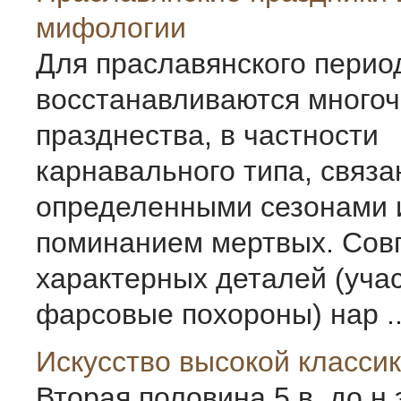
мифологии
Для праславянского перио
восстанавливаются много
празднества, в частности
карнавального типа, связа
определенными сезонами 
поминанием мертвых. Сов
характерных деталей (уча
фарсовые похороны) нар ..
Искусство высокой класси
Вторая половина 5 в. до н.