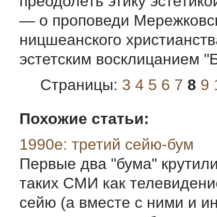
преодолеть этику эстетико
— о проповеди Мережковс
ницшеанского христианства
эстетским восклицанием "Б
Страницы:
3
4
5
6
7
8
9
Похожие статьи:
1990е: третий сейю-бум
Первые два "бума" крутили
таких СМИ как телевидение
сейю (а вместе с ними и и