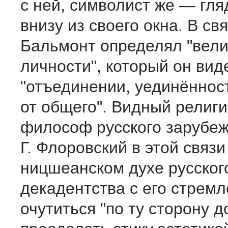
с ней, символист же — гля
внизу из своего окна. В св
Бальмонт определял "вели
личности", который он вид
"отъединении, уединённос
от общего". Видный религ
философ русского зарубеж
Г. Флоровский в этой связи
ницшеанском духе русског
декадентства с его стрем
очутиться "по ту сторону д