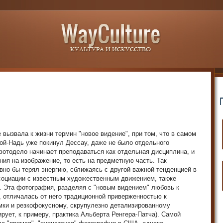
 вызвала к жизни термин "новое видение", при том, что в самом
хой-Надь уже покинул Дессау, даже не было отдельного
фотодело начинает преподаваться как отдельная дисциплина, и
ния на изображение, то есть на предметную часть. Так
вно бы терял энергию, сближаясь с другой важной тенденцией в
ссоциации с известным художественным движением, также
. Эта фотография, разделяя с "новым видением" любовь к
 отличалась от него традиционной приверженностью к
мки и резкофокусному, скрупулезно детализированному
рует, к примеру, практика Альберта Ренгера-Патча). Самой