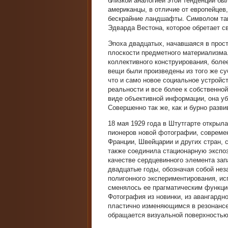
близкой аналогией этой тенденции бы
американцы, в отличие от европейцев
бескрайние ландшафты. Символом так
Эдварда Вестона, которое обретает 
Эпоха двадцатых, начавшаяся в прост
плоскости предметного материализма
коллективного конструирования, боле
вещи были произведены из того же су
что и само новое социальное устройс
реальности и все более к собственно
виде объективной информации, она у
Совершенно так же, как и бурно разв
18 мая 1929 года в Штутгарте открыла
пионеров новой фотографии, современ
Франции, Швейцарии и других стран, 
также соединила стационарную экспо
качестве сердцевинного элемента зап
двадцатые годы, обозначая собой нез
полигонного экспериментирования, ис
сменялось ее прагматическим функци
Фотография из новинки, из авангардн
пластично изменяющимся в резонансе 
обращается визуальной поверхностью