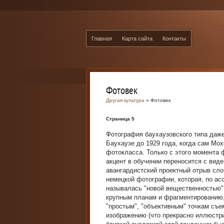
Главная
Карта сайта
Контакты
Фотовек
Другая культура
» Фотовек
Страница 5
Фотография баухаузовского типа даже
Баухаузе до 1929 года, когда сам Мо
фотокласса. Только с этого момента 
акцент в обучении переносится с виде
авангардистский проектный отрыв сло
немецкой фотографии, которая, по а
называлась "новой вещественностью"
крупным планам и фрагментированию,
"простым", "объективным" точкам съе
изображению (что прекрасно иллюстри