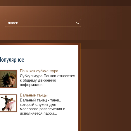
Популярное
Панк как субкультура
Субкультура Панков относится
к общему движению
неформалов...
Бальные танцы
Бальный танец - танец,
который служит для
массового развлечения и
исполняется парой...