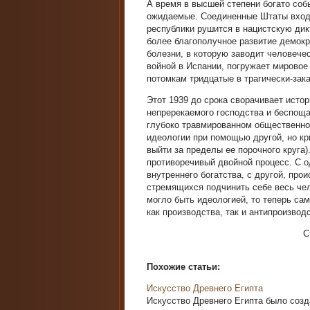
А время в высшей степени богато со
ожидаемые. Соединенные Штаты входя
республики рушится в нацистскую дикт
более благополучное развитие демок
болезни, в которую заводит человече
войной в Испании, погружает мировое
потомкам тридцатые в трагически-зака
Этот 1939 до срока сворачивает исто
непререкаемого господства и беспоща
глубоко травмированном общественном
идеологии при помощью другой, но кри
выйти за пределы ее порочного круга).
противоречивый двойной процесс. С о
внутреннего богатства, с другой, про
стремящихся подчинить себе весь чел
могло быть идеологией, то теперь са
как производства, так и антипроизвод
С
Похожие статьи:
Искусство Древнего Египта
Искусство Древнего Египта было созд