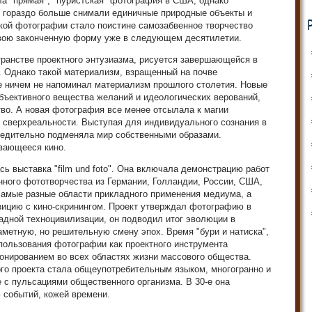
ла "прямая", "пуристская" фотография в США, однако
, гораздо больше снимали единичные природные объекты и
ой фотографии стало поистине самозабвенное творчество
свою законченную форму уже в следующем десятилетии.
ранстве проектного энтузиазма, рисуется завершающейся в
. Однако такой материализм, взращенный на почве
е ничем не напоминал материализм прошлого столетия. Новые
бъективного вещества желаний и идеологических верований,
тво. А новая фотография все менее отсылала к магии
й сверхреальности. Выступая для индивидуального сознания в
бедительно подменяла мир собственными образами.
ивающееся кино.
сь выставка "film und foto". Она включала демонстрацию работ
ного фототворчества из Германии, Голландии, России, США,
самые разные области прикладного применения медиума, а
зицию с кино-скринингом. Проект утверждал фотографию в
адной техноцивилизации, он подводил итог эволюции в
аметную, но решительную смену эпох. Время "бури и натиска",
пользования фотографии как проектного инструмента
онированием во всех областях жизни массового общества.
ого проекта стала общеупотребительным языком, многогранно и
с пульсациями общественного организма. В 30-е она
 событий, кожей времени.