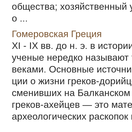
общества; хозяйственный 
о ...
Гомеровская Греция
XI - IX вв. до н. э. в истор
ученые нередко на­зывают
веками. Основные источн
ции о жизни греков-дорийц
сменивших на Балканском
греков-ахейцев — это мат
археологи­ческих раскопок и