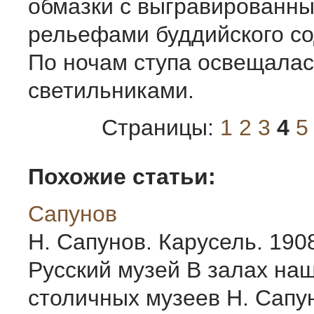
обмазки с выгравированн
рельефами буддийского с
По ночам ступа освещалас
светильниками.
Страницы:
1
2
3
4
5
Похожие статьи:
Сапунов
Н. Сапунов. Карусель. 190
Русский музей В залах на
столичных музеев Н. Сапу