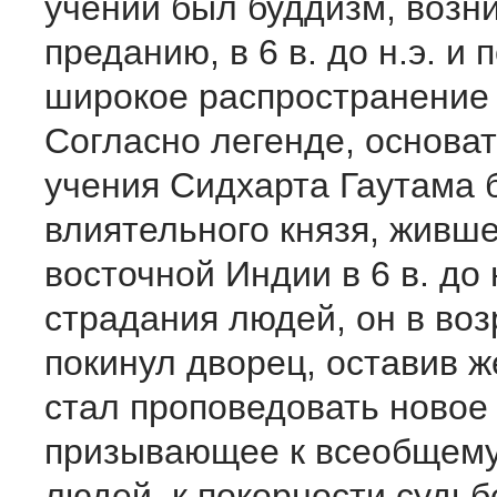
учений был буддизм, возн
преданию, в 6 в. до н.э. и
широкое распространение в 
Согласно легенде, основат
учения Сидхарта Гаутама
влиятельного князя, живше
восточной Индии в 6 в. до 
страдания людей, он в воз
покинул дворец, оставив ж
стал проповедовать новое
призывающее к всеобщему
людей, к покорности судьб