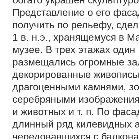
богато украшен скульптуро
Представление о его фас
получить по рельефу, сде
1 в. н.э., хранящемуся в М
музее. В трех этажах один
размещались огромные за
декорированные живопись
драгоценными камнями, з
серебряными изображения
и животных и т. п. По фаса
длинный ряд килевидных а
чередовавшихся с балкона