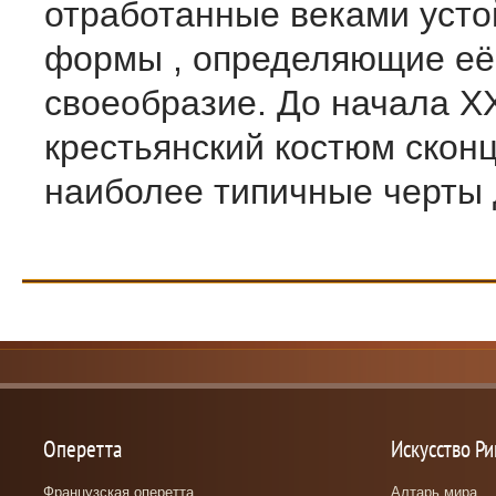
отработанные веками уст
формы , определяющие её
своеобразие. До начала Х
крестьянский костюм скон
наиболее типичные черты д
Оперетта
Искусство Р
Французская оперетта
Алтарь мира