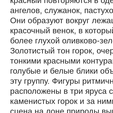
красный повторяются в од
ангелов, служанок, пастухо
Они образуют вокруг леж
красочный венок, в которы
более глухой оливково-зел
Золотистый тон горок, оче
тонкими красными контура
голубые и белые блики об
эту группу. Фигуры ритмич
расположены в три яруса 
каменистых горок и за ним
сцена на лоне природы вы