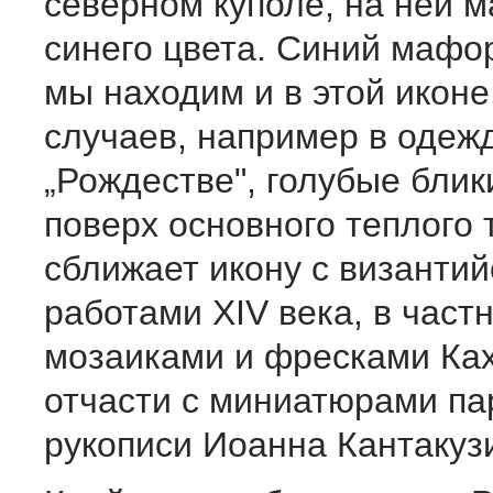
северном куполе, на ней 
синего цвета. Синий мафо
мы находим и в этой иконе
случаев, например в одеж
„Рождестве", голубые бли
поверх основного теплого 
сближает икону с византи
работами XIV века, в частн
мозаиками и фресками Ка
отчасти с миниатюрами па
рукописи Иоанна Кантакуз