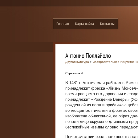
Главная
Карта сайта
Контакты
Антонио Поллайоло
Другая культура
»
Изобразительное искусство И
Страница 4
В 1481 г. Боттичелли работал в Риме
принадлежит фреска «Жизнь Моисея» и
время расцвета его дарования и созда
принадлежит «Рождение Венеры» (Уфф
рожденной из волн и приближающейся 
воплощен Боттичелли в формах своего
изображена обнаженной, ее образ дал
печали лицо окружено длинными пряд
беспокойные извивы словно передают 
При отсутствии реального пространст