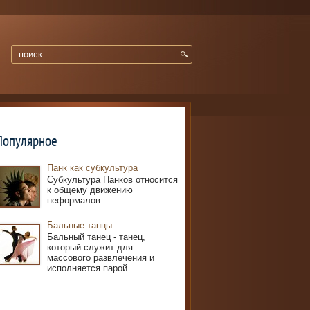
Популярное
Панк как субкультура
Субкультура Панков относится
к общему движению
неформалов...
Бальные танцы
Бальный танец - танец,
который служит для
массового развлечения и
исполняется парой...