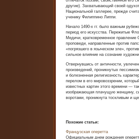
отпечаток поэзии, свойственной его 
другие). Захватывающий своей одухо
Национальной галлерее, прежде счита
ученику Филиппино Липпи.
Начало 1490-х гг. было важным рубеж
период его искусства. Пережитые Фл
Медичи, кратковременное правление 
проповеди, направленные против папс
«погрязшего в языческом зле», проти
сильное влияние на сознание художни
Отвернувшись от античности, увлече
произведений, проникнутых пессимиз
и болезненная религиозность характ
перелом в его мировоззрении, которы
известных картин этого времени — та
изображающая плачущую женщину, си
воротами, проникнута тоскливым и щ
Похожие статьи:
Французская оперетта
Официальным днем рождения оперетты