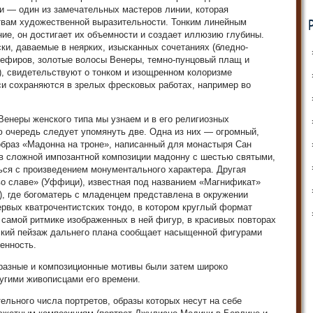
и — один из замечательных мастеров линии, которая
твам художественной выразительности. Тонким линейным
, он достигает их объемности и создает иллюзию глубины.
ки, даваемые в неярких, изысканных сочетаниях (бледно-
зефиров, золотые волосы Венеры, темно-пунцовый плащ и
, свидетельствуют о тонком и изощренном колоризме
си сохраняются в зрелых фресковых работах, например во
Венеры женского типа мы узнаем и в его религиозных
ую очередь следует упомянуть две. Одна из них — огромный,
образ «Мадонна на троне», написанный для монастыря Сан
 в сложной импозантной композиции мадонну с шестью святыми,
ься с произведением монументального характера. Другая
о славе» (Уффици), известная под названием «Магнификат»
), где богоматерь с младенцем представлена в окружении
ервых кватрочентистских тондо, в котором круглый формат
самой ритмике изображенных в ней фигур, в красивых повторах
ский пейзаж дальнего плана сообщает насыщенной фигурами
енность.
разные и композиционные мотивы были затем широко
угими живописцами его времени.
ельного числа портретов, образы которых несут на себе