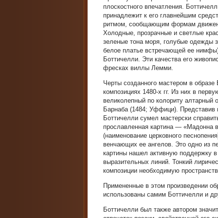
плоскостного впечатления. Боттичелл
принадлежит к его главнейшим средс
ритмом, сообщающим формам движение
Холодные, прозрачные и светлые крас
зеленые тона моря, голубые одежды 
белое платье встречающей ее нимфы)
Боттичелли. Эти качества его живопи
фресках виллы Лемми.
Черты созданного мастером в образе 
композициях 1480-х гг. Из них в перв
великолепный по колориту алтарный 
Барнаба (1484; Уффици). Представив
Боттичелли сумел мастерски справит
прославленная картина — «Мадонна в
(наименование церковного песнопения
венчающих ее ангелов. Это одно из п
картины нашел активную поддержку в 
выразительных линий. Тонкий лириче
композиции необходимую пространств
Примененные в этом произведении об
использованы самим Боттичелли и др
Боттичелли был также автором значит