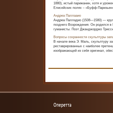
1880), истый парижанин, хотя и уроже
Елисейских полях – «Буфф-Паризьен»
Андреа Паллааио
Андреа Палладио (1508—1580) — круп
позднего Возрождения. Он родился в 
гумани­сты. Поэт Джанджорджо Триссин
Вопросы сохранности скульптуры зап
В начале века Э. Маль, скульптуру за
реставрированных с наиболее претен
изображающей из себя оригинал, обеск
Оперетта