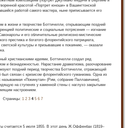
сюжетным композициям (портрет Джулиано Медичи в Берлине и
творенной красотой «Портрет юноши» в Вашингтонской
вшийся работой самого мастера, ныне приписывается его
ом в жизни и творчестве Боттичелли, открывающим поздний
оренцией политические и социальные потрясения — изгнание
Савонаролы и его обличительные религиозно-мистические
кого престижа и богатого флорентийского патрициата,
в светской культуры и призывавшие к покаянию, — оказали
ка.
нный христианскими идеями, Боттичелли создал ряд
мом и безнадежностью. Нарастание драматизма, разочарование
еризуют поздний период творчества Боттичелли, отражающий
й был связан с кризисом флорентийского гуманизма. Одна из
к называемая «Покинутая» (Рим, собрание Паллавичини),
дящую на ступенях у каменной стены с наглухо закрытыми
емящим настроением.
Страницы:
1
2
3
4
5
6
7
 считается 5 июля 1855. В этот день Ж.Оффенбах (1819–