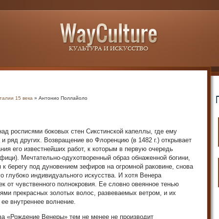
талии 15 века
» Антонио Поллайоло
 над росписями боковых стен Сикстинской капеллы, где ему
 ряд других. Возвращение во Флоренцию (в 1482 г.) открывает
ния его известнейших работ, к которым в первую очередь
ици). Мечтательно-одухотворенный образ обнаженной богини,
к берегу под дуновением зефиров на огромной раковине, снова
 глубоко индивидуального искусства. И хотя Венера
ек от чувственного полнокровия. Ее словно овеянное тенью
ями прекрасных золотых волос, развеваемых ветром, и их
ее внутреннее волнение.
ва «Рождение Венеры» тем не менее не производит