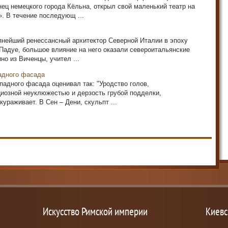
нец немецкого города Кёльна, открыл свой маленький театр на
. В течение последующ ...
нейший ренессансный архи­тектор Северной Италии в эпоху
Падуе, большое влияние на него оказали североитальянские
о из Виченцы, учител ...
адного фасада
падного фасада оценивал так: "Уродство голов,
циозной неуклюжестью и дерзость грубой подделки,
ураживает. В Сен – Дени, скульпт ...
Искусство Римской империи
Киевс