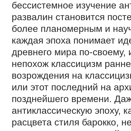
бессистемное изучение ан
развалин становится пост
более планомерным и нау
каждая эпоха понимает и
древнего мира по-своему, и
непохож классицизм ранне
возрождения на классициз
или этот последний на арх
позднейшего времени. Даж
антиклассическую эпоху, к
расцвета стиля барокко, н