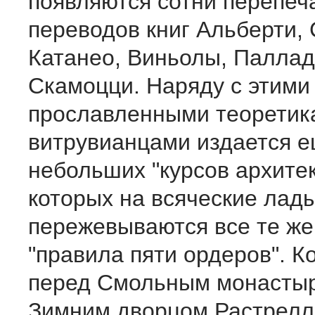
появляются сотни перепеч
переводов книг Альберти, 
Катанео, Виньолы, Паллад
Скамоцци. Наряду с этими
прославленными теоретик
витрувианцами издается е
небольших "курсов архитек
которых на всяческие лад
пережевываются все те же
"правила пяти ордеров". К
перед Смольным монасты
Зимним дворцом Растрелли