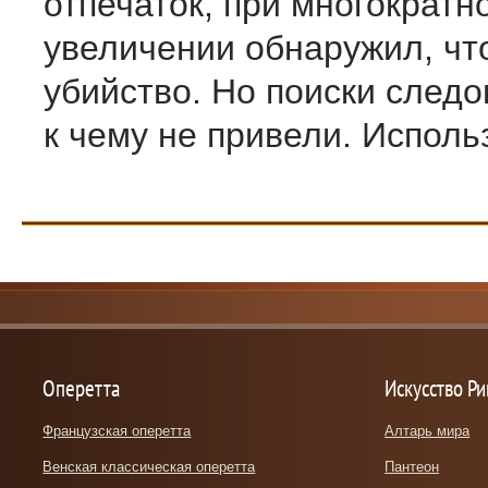
отпечаток, при многократн
увеличении обнаружил, чт
убийство. Но поиски следо
к чему не привели. Использ
Оперетта
Искусство Р
Французская оперетта
Алтарь мира
Венская классическая оперетта
Пантеон