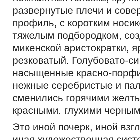
развернутые плечи и сове
профиль, с коротким носик
тяжелым подбородком, соз
микенской аристократки, я
резковатый. Голубовато-си
насыщенные красно-порф
нежные серебристые и па
сменились горячими желты
красными, глухими черным
Это иной почерк, иной взг
иная художественная сист