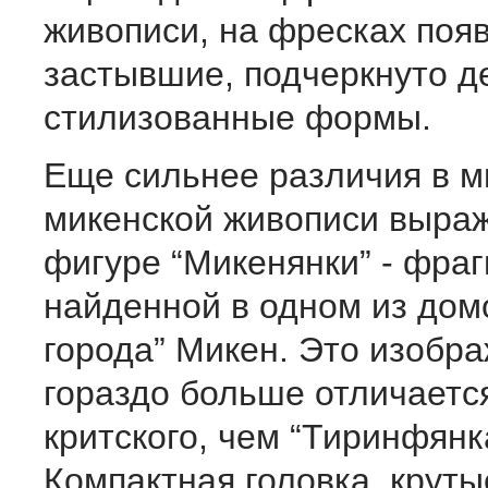
живописи, на фресках поя
застывшие, подчеркнуто д
стилизованные формы.
Еще сильнее различия в м
микенской живописи выра
фигуре “Микенянки” - фра
найденной в одном из дом
города” Микен. Это изобр
гораздо больше отличаетс
критского, чем “Тиринфянк
Компактная головка, круты