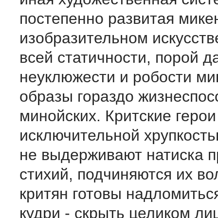
постепенно развитая мике
изобразительном искусств
всей статичности, порой д
неуклюжести и робости ми
образы гораздо жизнеспос
минойских. Критские герои
исключительной хрупкость
не выдерживают натиска 
стихий, подчиняются их во
критян готовы надломитьс
кудри - скрыть целиком лиц