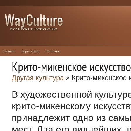
Главная
Карта сайта
Контакты
Крито-микенское искусство
Другая культура
» Крито-микенское 
В художественной культур
крито-микенскому искусств
принадлежит одно из самы
мест. Два его виднейших ц