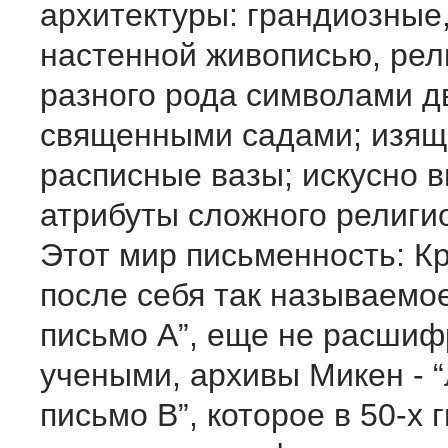
архитектуры: грандиозные
настенной живописью, ре
разного рода символами д
священными садами; изя
расписные вазы; искусно 
атрибуты сложного религио
Этот мир письменность: К
после себя так называемо
письмо А”, еще не расши
учеными, архивы Микен - 
письмо В”, которое в 50-х гг