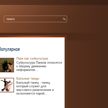
Популярное
Панк как субкультура
Субкультура Панков относится
к общему движению
неформалов...
Бальные танцы
Бальный танец - танец,
который служит для
массового развлечения и
исполняется парой...