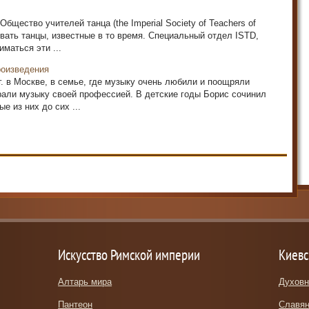
бщество учителей танца (the Imperial Society of Teachers of
овать танцы, известные в то время. Специальный отдел ISTD,
маться эти ...
роизведения
г. в Москве, в семье, где музыку очень любили и поощряли
брали музыку своей профессией. В детские годы Борис сочинил
 из них до сих ...
Искусство Римской империи
Киевс
Алтарь мира
Духовн
Пантеон
Славян