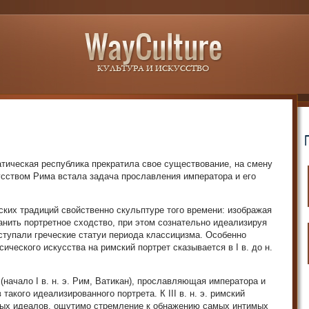
ратическая рес­публика прекратила свое существование, на смену
усством Рима встала задача прославления императора и его
ских традиций свойственно скульптуре того времени: изобра­жая
анить портрет­ное сходство, при этом сознательно идеализируя
тупали греческие статуи периода классицизма. Особенно
ического искусства на римский портрет ска­зывается в I в. до н.
начало I в. н. э. Рим, Ватикан), прославляющая императора и
акого идеализированного портрета. К III в. н. э. римский
ных идеалов, ощутимо стремление к обнаже­нию самых интимых