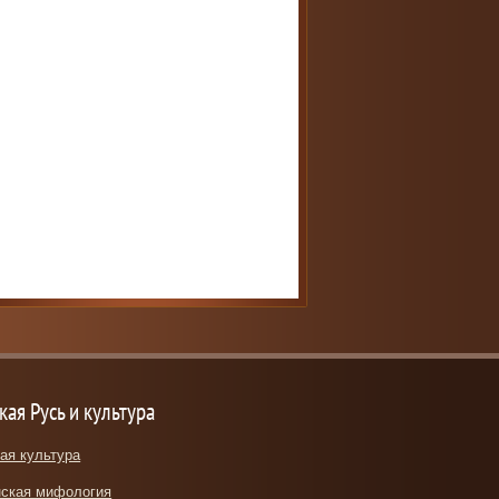
кая Русь и культура
ая культура
ская мифология