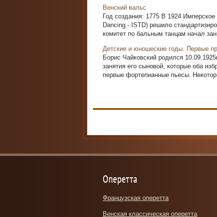
Венский вальс
Год создания: 1775 В 1924 Имперское О
Dancing - ISTD) решило стандартизир
комитет по бальным танцам начал зани
Детские и юношеские годы. Первые п
Борис Чайковский родился 10.09.1925
занятия его сыновой, которые оба из
первые фортепианные пьесы. Некоторые
Оперетта
Французская оперетта
Венская классическая оперетта