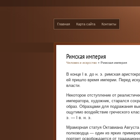
Главная
Карта сайта
Контакты
Римская империя
Человек и искусство
» Римская империя
В конце I в. до н. э. римская аристок
ей пришло время империи. Перед иск
власти.
Некоторое отступление от реалистиче
императора, художник, старался сохр
образ. Образцами для подражания выс
ощутимо воздействие гре­ческого класс
э. — I в. н. э.
Мраморная статуя Октавиана Августа (
полководца — один из ярких примеров т
портрет освобождается от традицион