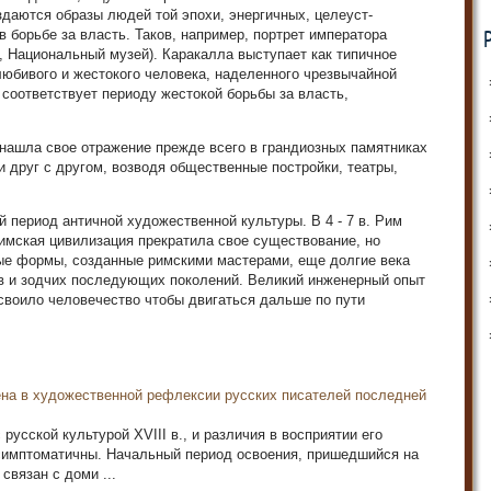
здаются образы людей той эпохи, энергичных, целеуст­
 борьбе за власть. Таков, например, портрет императора
ь, Национальный музей). Каракалла выступает как типичное
юбивого и жестокого человека, наделенного чрез­вычайной
 соответ­ствует периоду жестокой борьбы за власть,
на­шла свое отражение прежде всего в грандиозных памятни­ках
 друг с другом, возводя общественные постройки, театры,
период антич­ной художественной культуры. В 4 - 7 в. Рим
римская цивилизация прекратила свое существование, но
ые формы, созданные римскими мастерами, еще дол­гие века
в и зодчих последующих поколений. Великий инженерный опыт
своило человечество чтобы двигаться дальше по пути
на в художественной рефлексии русских писателей последней
русской культурой ХVIII в., и различия в восприятии его
 симптоматичны. Начальный период освоения, пришедшийся на
 связан с доми ...