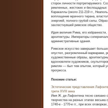
сторон личности портретируемого. Со
ремленных, жестоких и беспощадных в
Каракаллы (около 211-219 гг., Неапол
воплощение мрачного тирана, властол
энергией, полного грубой силы. Образ
захлестнувшей римское общество.
Идея величия Рима, его избранности, 
архитектуры. Императоры соперничали
администра­тивные здания.
Римское искусство завершает большой 
опустел, раз­громленный варварами, 
художественные образы, архитек­турн
вдохновляли художников, скульпторо
ри­млян — был тем опытом, который у
прогресса.
Похожие статьи:
Эстетические представления Лафонте
трети XVIII века
Имя Ж. де Лафонтена тесно связано с 
творчества на разных этапах весьма
1740-е - 1770-е гг., при всех оговорках,