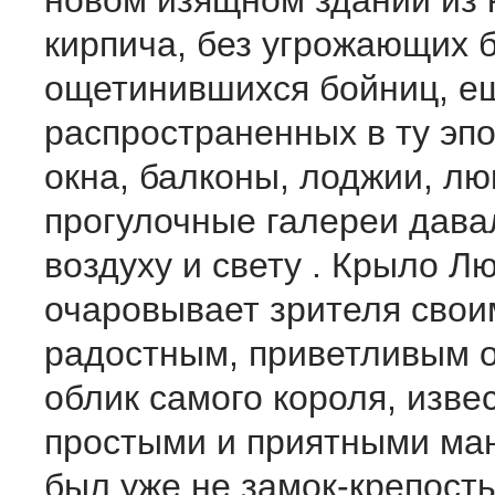
новом изящном здании из 
кирпича, без угрожающих 
ощетинившихся бойниц, е
распространенных в ту эп
окна, балконы, лоджии, лю
прогулочные галереи дава
воздуху и свету . Крыло Лю
очаровывает зрителя сво
радостным, приветливым о
облик самого короля, изве
простыми и приятными ма
был уже не замок-крепость,