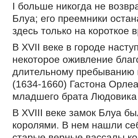
I больше никогда не возвр
Блуа; его преемники оста
здесь только на короткое 
В XVII веке в городе насту
некоторое оживление благ
длительному пребыванию 
(1634-1660) Гастона Орлеа
младшего брата Людовика X
В XVIII веке замок Блуа бы
королями. В нем нашли се
старые верные вассалы ко