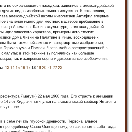
ам и по сохранившимся находкам, живопись в александрийской
других видов изобразительного искусства. К сожалению,
 глава александрийской школы живописцев Антифил впервые
лое значение имело для местных мастеров пребывание в
описца Апеллеса. Как и в скульптуре, в александрийской
ы идиллического характера, примером чего служит
осписи дома Ливии на Палатине в Риме, восходящее к
рны были также пейзажные и натюрмортные изображения,
си Геркуланума и Помпеи. Чрезвычайно распространенной в
 смальты; в этой технике выполнялись как большие
зиции, так и жанровые сцены и декоративные изображения.
цы:
13
14
15
16
17
18
19
20
21
22
23
рефектура Ямагути) 22 мая 1960 года. Его страсть к анимации
те 14 лет Хидэаки наткнулся на «Космический крейсер Ямато» и
 чуть пос ...
 в себе печать глубокой древности. Первоначальное
я преподобному Савве Освященному, он заключал в себе тогда
ых служб. Дополнения к Ча ...