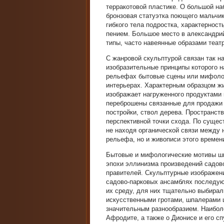
терракотовой пластике. О большой н
бронзовая статуэтка поющего мальчик
гибкого тела подростка, характерност
пением. Большое место в александри
типы, часто навеянные образами теат
С жанровой скульптурой связан так 
изобразительные принципы которого 
рельефах бытовые сцены или мифолог
интерьерах. Характерным образцом ж
изображает нагруженного продуктами к
переброшены связанные для продажи
постройки, ствол дерева. Пространств
перспективной точки схода. По сущес
не находя органической связи между 
рельефа, но и живописи этого времен
Бытовые и мифологические мотивы ши
эпохи эллинизма произведений садово
правителей. Скульптурные изображен
садово-парковых ансамблях последую
их среду, для них тщательно выбира
искусственными гротами, шпалерами 
значительным разнообразием. Наибол
Афродите, а также о Дионисе и его с