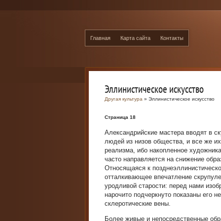
Главная
Карта сайта
Контакты
Эллинистическое искусство
Другая культура
» Эллинистическое искусство
Страница 18
Александрийские мастера вводят в ск
людей из низов общества, и все же и
реализма, ибо накопленное художника
часто направляется на снижение обра
Относящаяся к позднеэллинистическо
отталкивающее впечатление скрупуле
уродливой старости: перед нами изоб
нарочито подчеркнуто показаны его н
склеротические вены.
Более живые и непосредственные обр