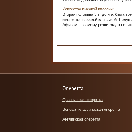
Искусство высокой классики
Вторая половина 5 в. до н.э. была вр
именуется высокой классикой. Ведущ
Афинам — самому развитому в политич
Оперетта
Французская оперетта
Венская классическая оперетта
Английская оперетта