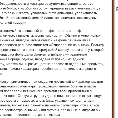
аблюдательности и мастерстве художника свидетельствует
а нубийца; с особой остротой переданы выразительный силуэт
ь его позы и жеста, угловатый ритм движений, увлеченность
йской терракотовой мелкой пластике занимают карикатурные
ральной комедии.
называемый «живописный рельеф», то есть рельеф,
напоминают приемы живописных картин. Обычно в живописных
ические эпизоды изображались на фоне пейзажа или в
ивописного рельефа является «Отправление на рынок». Рельеф
рестьянина, гонящего перед собой корову, через спину которой
 овцы; на фоне даны Элементы пейзажа — различные
енная среда, однако, передана условно, без единой
тву, мастер лишь размещает на плоскости отдельные предметы,
ними. Такова характерная особенность не только жанрового
и.
роко применялись при создании чрезвычайно характерных для
-парковой скульптуры, украшавших виллы богачей и парки
ия послеэллинистического времени стали применяться в
щих эпох. Статуи и группы удачно вписывались в окружающую
лись места в парковых ансамблях, украшенных фонтанами,
цветов, боскетами. Сюжеты парковой скульптуры отличались
ее распространенными были мотивы, связанные с мифами об
путниках — силенах, сатирах, нимфах.