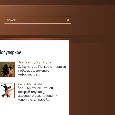
Популярное
Панк как субкультура
Субкультура Панков относится
к общему движению
неформалов...
Бальные танцы
Бальный танец - танец,
который служит для
массового развлечения и
исполняется парой...