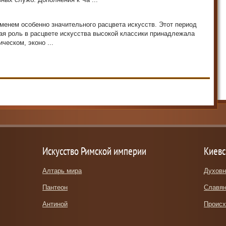
еменем особенно значительного расцвета искусств. Этот период
ая роль в расцвете искусства высокой классики принадлежала
еском, эконо ...
Искусство Римской империи
Киевс
Алтарь мира
Духовн
Пантеон
Славян
Антиной
Происх