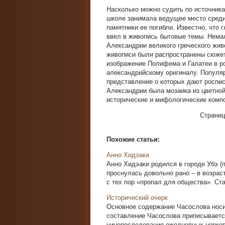
Насколько можно судить по источник
школе занимала ведущее место среди 
памятники ее погибли. Известно, что
ввел в живопись бытовые темы. Нема
Александрии великого греческого жив
живописи были распространены сюжет
изображение Полифема и Галатеи в р
александрийскому оригиналу. Популя
представление о которых дают роспи
Александрии была мозаика из цветной
исторические и мифологические компо
Страни
Похожие статьи:
Анно Хидэаки
Анно Хидэаки родился в городе Убэ (п
проснулась довольно рано – в возрас
с тех пор «пропал для общества». Став
Исторический очерк
Основное содержание Часослова носит
составление Часослова приписываетс
чинопоследования ежедневных церковн