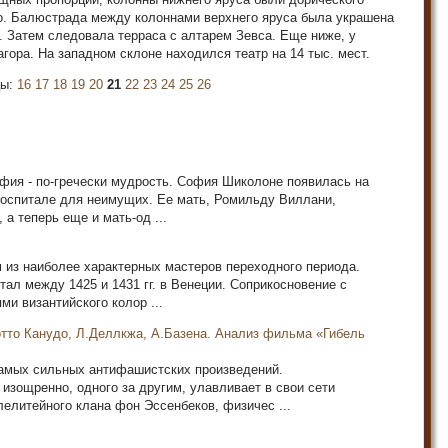
го. Балюстрада между колоннами верхнего яруса была украшена
 Затем следовала терраса с алтарем Зевса. Еще ниже, у
гора. На западном склоне находился театр на 14 тыс. мест.
цы:
16
17
18
19
20
21
22
23
24
25
26
офия - по-гречески мудрость. София Шиколоне появилась на
 госпитале для неимущих. Ее мать, Ромильду Виллани,
а теперь еще и мать-од ...
 из наиболее характерных мастеров переходного периода.
тал между 1425 и 1431 гг. в Венеции. Соприкосновение с
ми византийского колор ...
отто Канудо, Л.Деллкжа, А.Базена. Анализ фильма «Гибель
самых сильных антифашистских произведений.
зощренно, одного за другим, улавливает в свои сети
елитейного клана фон Эссенбеков, физичес ...