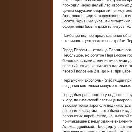
проходил через целый лес огромных д
целлы окружали открытый прямоуголь
Аполлона в виде четырехколонного и
богато. Фриз был украшен гигантски
оформлены базы и даже плинтусы кол
Наиболее полное представление об а
столичного центра дают постройки Пе
Город Пергам — столица Пергамского
Небольшое, но богатое Пергамское го
более сильными эллинистическими дер
опасный натиск кельтского племени га
первой половине 2 в. до н.э. при царе 
Пергамский акрополь - блестящий пр
создания комплекса монументальных 
Город был расположен у подножья кру
к югу, по гигантской лестнице вееро
высокая точка акрополя поднималась 
арсенал и казармы — это была цитад
пергамских царей. Ниже, на широкой
примыкавшее к нему здание знаменито
Александрийской. Площадь у святил
мраморными портиками стройных, изя