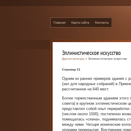
Главная
Карта сайта
Контакты
Эллинистическое искусство
Другая культура
» Эллинистическое искусство
Страница 21
Одним из ранних примеров здания с 
(зал для народных собраний) в Приен
рассчитанное на 640 мест.
Более торжественным зданием этого т
совета) в крупном эллинистическом це
представлял собой опыт переработки э
(числом около 1500), постепенно возв
помещалась «скена», поднималась ст
между ними. Четыре ионические коло
опорами перекрытия. Внутреннее пом