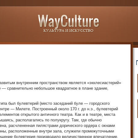
развитым внутренним пространством является «экклесиастерий»
е — сравнительно небольшое квадратное в плане здание,
ипа был булевтерий (место заседаний буле — городского
нтре — Милете. Построенный около 170 г. до н.э., булевтерий
лементов открытого античного театра. Как и в театре, места
ышаясь, располагались по полукругу. Там, где обычно
ена, расчлененная пилястрами дорического ордера с окнами
нны, расположенные внутри зала, служили промежуточными
ещение булевтерия производило величественное впечатление.