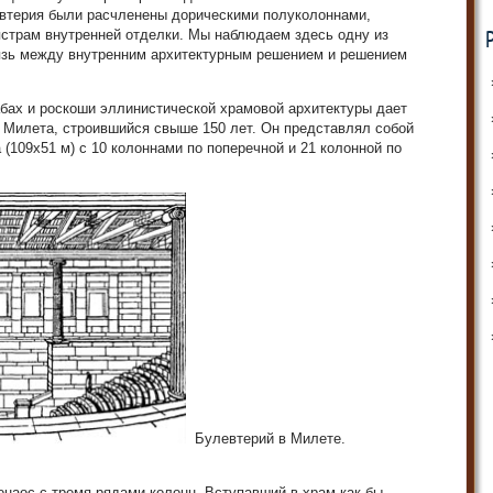
евтерия были расчленены дорическими полуколоннами,
страм внутренней отделки. Мы наблюдаем здесь одну из
язь между внутренним архитектурным решением и решением
бах и роскоши эллинистической храмовой архитектуры дает
 Милета, строившийся свыше 150 лет. Он представлял собой
(109x51 м) с 10 колоннами по поперечной и 21 колонной по
Булевтерий в Милете.
наос с тремя рядами колонн. Вступавший в храм как бы