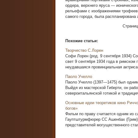
ордера, верхнего яруса — ионическо
рельефами с изображениями трофеев.
самого города, была распланирована а
Страни
Похожие статьи:
Творчество С.Лорен
Софи Лорен (род. 9 сентября 1934) С
свет 9 сентября 1934 года в римском
неудавшаяся провинциальная актриса, 
Паоло Учелло
Паоло Учелло (1397—1475) был одним
Выйдя из мастерской Гиберти, он рабо
североитальянской готикой и традиция
Основные идеи теоретиков кино Ричч
богов»
Фильм по праву считается одним из 
Гауптштурмфюрер СС Ашенбах (Грим) и
представителей могущественного стал