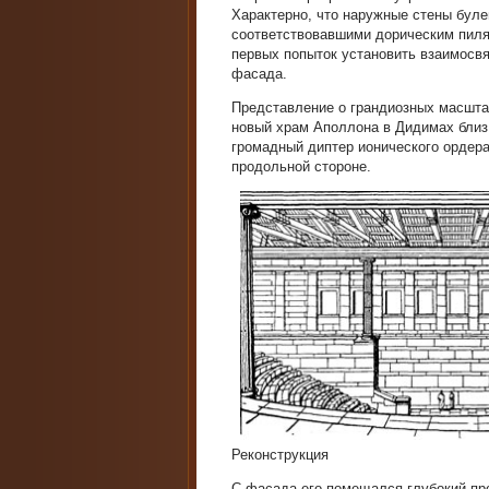
Характерно, что наружные стены бул
соответствовавшими дорическим пиля
первых попыток установить взаимосв
фасада.
Представление о грандиозных масшта
новый храм Аполлона в Дидимах близ
громадный диптер ионического ордера 
продольной стороне.
Реконструкция
С фасада его помещался глубокий про