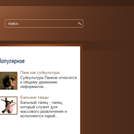
Популярное
Панк как субкультура
Субкультура Панков относится
к общему движению
неформалов...
Бальные танцы
Бальный танец - танец,
который служит для
массового развлечения и
исполняется парой...