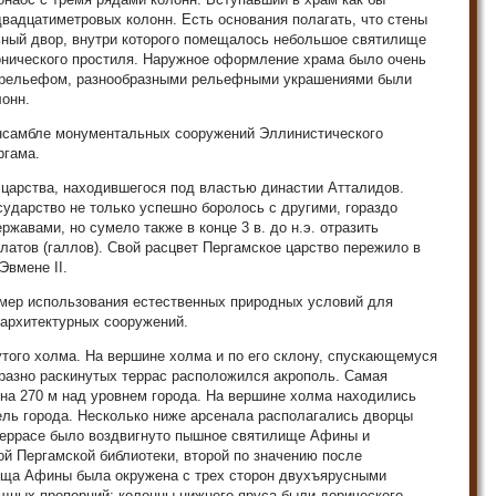
вадцатиметровых колонн. Есть основания полагать, что стены
ный двор, внутри которого помещалось небольшое святилище
онического простиля. Наружное оформление храма было очень
м рельефом, разнообразными рельефными украшениями были
онн.
нсамбле монументальных сооружений Эллинистического
ргама.
 царства, находившегося под властью династии Атталидов.
сударство не только успешно боролось с другими, гораздо
жавами, но сумело также в конце 3 в. до н.э. отразить
латов (галлов). Свой расцвет Пергамское царство пережило в
Эвмене II.
имер использования естественных природных условий для
архитектурных сооружений.
того холма. На вершине холма и по его склону, спускающемуся
образно раскинутых террас расположился акрополь. Самая
на 270 м над уровнем города. На вершине холма находились
ель города. Несколько ниже арсенала располагались дворцы
 террасе было воздвигнуто пышное святилище Афины и
й Пергамской библиотеки, второй по значению после
ища Афины была окружена с трех сторон двухъярусными
щных пропорций; колонны нижнего яруса были дорического