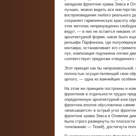
западном фронтоне храма Зевса в Ол
лучших, можно видеть все мастерство
воспроизведении любого реального де
сохраняет гармоническую красоту обр
этих метопах непринужденно свободны
ведут, — в них не остается никаких о
архитектурной форме, какое было еще
рельефе Парфенона, где полуобернув
кентавра, останавливает его стремите
лук, композиция подчинена логике дв
соответствует пределам отведенного 
Этот принцип как бы непроизвольной,
полностью осуществляющей свои обра
целого, — одна из важнейших особен
На этом же принципе построены и ком
фронтонов в отдельности трудно пред
определенную архитектурной констру
фронтона вполне обусловлена самим м
«вписывается» в острый угол фронтон
фронтоне храма Зевса в Олимпии дви
были строго развернуты по плоскости
толкованию — Тезей), достигнута пол