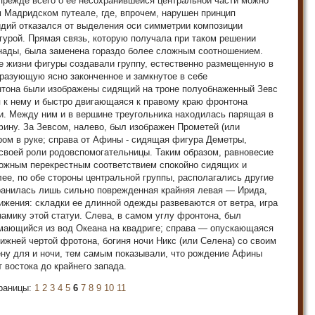
прежде всего о ее несохранившейся центральной части можно
 Мадридском путеале, где, впрочем, нарушен принцип
идий отказался от выделения оси симметрии композиции
урой. Прямая связь, которую получала при таком решении
нады, была заменена гораздо более сложным соотношением.
е жизни фигуры создавали группу, естественно размещенную в
разующую ясно законченное и замкнутое в себе
нтона были изображены сидящий на троне полуобнаженный Зевс
я к нему и быстро двигающаяся к правому краю фронтона
и. Между ним и в вершине треугольника находилась парящая в
ину. За Зевсом, налево, был изображен Прометей (или
ром в руке; справа от Афины - сидящая фигура Деметры,
 своей роли родовспомогательницы. Таким образом, равновесие
ложным перекрестным соответствием спокойно сидящих и
е, по обе стороны центральной группы, располагались другие
хранилась лишь сильно поврежденная крайняя левая — Ирида,
вижения: складки ее длинной одежды развеваются от ветра, игра
намику этой статуи. Слева, в самом углу фронтона, был
мающийся из вод Океана на квадриге; справа — опускающаяся
 нижней чертой фротона, богиня ночи Никс (или Селена) со своим
ену для и ночи, тем самым показывали, что рождение Афины
 востока до крайнего запада.
раницы:
1
2
3
4
5
6
7
8
9
10
11