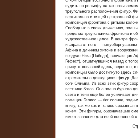
О композиции восточного фронтона и 
судить по рельефу на так называемом
треугольного расположения фигур. Ф
вертикально стоящей центральной фиг
композиция фронтона с ритмом колон
Свободные в своих движениях, полны
пределах треугольника фронтона и об
художественное целое. В центре фро
и справа от него — полуобернувшаяс
Афина в длинном хитоне и вооружени
воздухе Ника (Победа), венчающая Аф
Гефест), отшатнувшийся назад с топо
присутствовавшей здесь, вероятно, в
композиции было достигнуто здесь с
стремительно движущихся фигур. Дале
боги Олимпа. Из всех этих фигур со
вестница богов. Она полна бурного д
света и тени еще более усиливает ди
помещен Гелиос — бог солнца, подни
книзу, так же как и Гелиос срезанная
конем. Эти фигуры, обозначавшие см
имеет значение для всей вселенной от
Ст