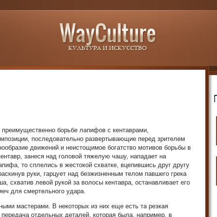
 преимущественно борьбе лапифов с кентаврами,
омпозиции, последовательно развертывающие перед зрителем
нообразие движений и неистощимое богатство мотивов борьбы в
ентавр, занеся над головой тяжелую чашу, нападает на
ифа, то сплелись в жестокой схватке, вцепившись друг другу
 раскинув руки, гарцует над безжизненным телом павшего грека
а, схватив левой рукой за волосы кентавра, останавливает его
меч для смертельного удара.
ыми мастерами. В некоторых из них еще есть та резкая
 передача отдельных деталей, которая была, например, в