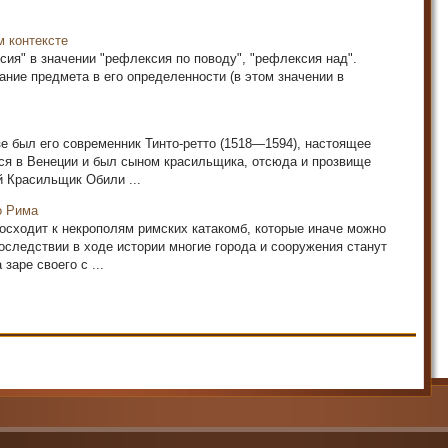
м контексте
ия" в значении "рефлексия по поводу", "рефлексия над".
ание предмета в его определенности (в этом значении в
е был его современник Тинто-ретто (1518—1594), настоящее
­ся в Венеции и был сыном красиль­щика, отсюда и прозвище
 Кра­сильщик Обили ...
о Рима
осходит к некрополям римских катакомб, которые иначе можно
следствии в ходе истории многие города и сооружения станут
заре своего с ...