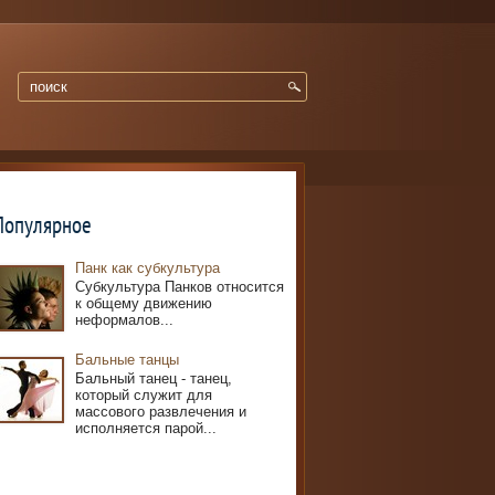
Популярное
Панк как субкультура
Субкультура Панков относится
к общему движению
неформалов...
Бальные танцы
Бальный танец - танец,
который служит для
массового развлечения и
исполняется парой...