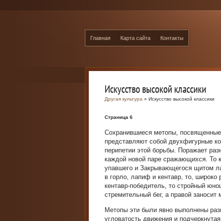
Главная
Карта сайта
Контакты
Искусство высокой классики
Другая культура
» Искусство высокой классики
Страница 6
Сохранившиеся метопы, посвященные
представляют собой двухфигурные к
перипетии этой борьбы. Поражает раз
каждой новой паре сражающихся. То к
упавшего и Закрывающегося щитом лап
в горло, лапиф и кентавр, то, широко
кентавр-победитель, то стройный юнош
стремительный бег, а правой заносит 
Метопы эти были явно выполнены разн
угловатость движения и подчеркнутая