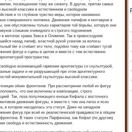
импии, посвященном тому же сюжету. В других, притом самых
 высокой классики в естественном и свободном
йствия и то глубокое чувство меры, которое неизменно
аза совершенного человека. Движения лапифов и кентавров в
, они обусловлены только характером той борьбы, которую они
тзвуков слишком очевидного и строгого подчинения
 в метопах храма Зевса в Олимпии. Так в превосходном
шийся назад лапиф, властной рукой ухватив за волосы
льный бег и сгибает его тело, подобно тому как сгибают тугой
ижения фигур и сцены в целом и вместе с тем естественно
архитектурой пространства.
 свободно возникающей гармонии архитектуры со скульптурой,
зные задачи и не разрушающей при этом архитектурного
ностей монументальной скульптуры высокой классики.
позиции обоих фронтонов. При рассмотрении любой из фигур
положить, что они включены в композицию, строго
кцией. Так, поза полулежащего юноши Кефала с восточного
отивом движения фигуры, и вместе с тем она легко и ясно
а, в котором находилась эта статуя. Даже на западном
жения фигур при всей их реалистической правдивости в общем
 фронтона. В таких статуях Парфенона, как Кефал (по другому
ная свобода и естественность движения.