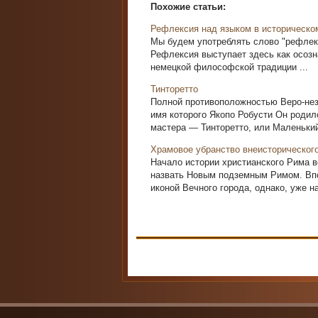
Похожие статьи:
Рефлексия над языком в историческо
Мы будем употреблять слово "рефлекс
Рефлексия выступает здесь как осозн
немецкой философской традиции ...
Тинторетто
Полной противоположностью Веро-нез
имя которого Якопо Робусти Он родил
мастера — Тинторетто, или Маленький
Храмовое убранство внеисторическог
Начало истории христианского Рима в
назвать Новым подземным Римом. Впо
иконой Вечного города, однако, уже на 