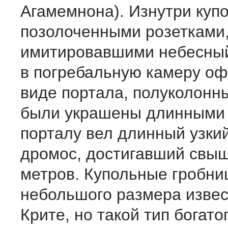
Агамемнона). Изнутри куп
позолоченными розетками
имитировавшими небесный
в погребальную камеру о
виде портала, полуколонн
были украшены длинными з
порталу вел длинный узки
дромос, достигавший свы
метров. Купольные гробни
небольшого размера извес
Крите, но такой тип богато