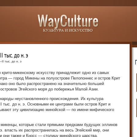
 тыс. до н. э
II тыс. до н. э
 крито-микенскому искусству принадлежит одно из самых
нтра — город Микены на полуострове Пелопоннес и остров Крит
нако оно было распространено на значительно большей
 островов Эгейского моря до побережья Малой Азии.
 народы неустановленного происхождения. Их культура
I тыс. до н. э. Основными ее центрами были остров Крит и
азывают эту цивилизацию минойской — по имени мифического
 микенцы, которые стали прямыми предками будущих эллинов
. э. власть их распространилась на весь Эгейский мир, они
и они также и Кносс — столицу минойского царства.