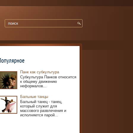
Популярное
Панк как субкультура
Субкультура Панков относится
к общему движению
неформалов...
Бальные танцы
Бальный танец - танец,
который служит для
массового развлечения и
исполняется парой...