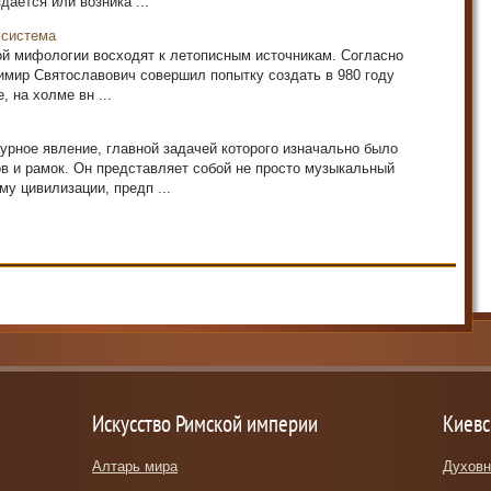
дается или возника ...
 система
ой мифологии восходят к летописным источникам. Согласно
имир Святославович совершил попытку создать в 980 году
 на холме вн ...
турное явление, главной задачей которого изначально было
в и рамок. Он представляет собой не просто музыкальный
му цивилизации, предп ...
Искусство Римской империи
Киевс
Алтарь мира
Духовн