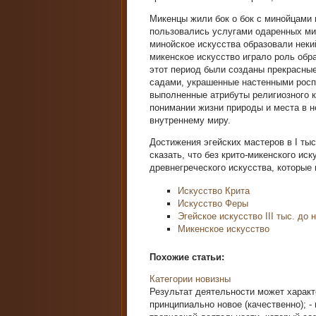
Микенцы жили бок о бок с минойцами в
пользовались услугами одаренных мин
минойское искусства образовали неки
микенское искусство играло роль обр
этот период были созданы прекрасны
садами, украшенные настенными росп
выполненные атрибуты религиозного к
понимании жизни природы и места в н
внутреннему миру.
Достижения эгейских мастеров в I ты
сказать, что без крито-микенского ис
древнегреческого искусства, которые
Искусство Крита
Искусство Феры
Эгейское искусство III тыс. до н
Микенское искусство
Похожие статьи:
Категории новизны
Результат деятельности может характ
принципиально новое (качественно); -