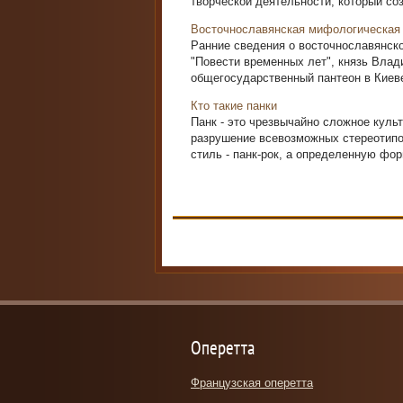
творческой деятельности, который соз
Восточнославянская мифологическая
Ранние сведения о восточнославянск
"Повести временных лет", князь Влад
общегосударственный пантеон в Киеве,
Кто такие панки
Панк - это чрезвычайно сложное куль
разрушение всевозможных стереотипо
стиль - панк-рок, а определенную фор
Оперетта
Французская оперетта