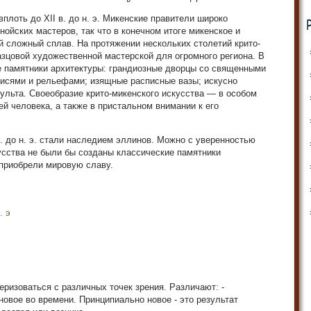
плоть до XII в. до н. э. Микенские правители широко
ойских мастеров, так что в конечном итоге микенское и
й сложный сплав. На протяжении нескольких столетий крито-
азцовой художественной мастерской для огромного региона. В
е памятники архитектуры: грандиозные дворцы со священными
исями и рельефами; изящные расписные вазы; искусно
ульта. Своеобразие крито-микенского искусства — в особом
ей человека, а также в пристальном внимании к его
с. до н. э. стали наследием эллинов. Можно с уверенностью
кусства не были бы созданы классические памятники
 приобрели мировую славу.
. э
еризоваться с различных точек зрения. Различают: -
 новое во времени. Принципиально новое - это результат