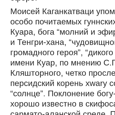
Моисей Каганкатваци упом
особо почитаемых гуннских
Куара, бога “молний и эфи
и Тенгри-хана, “чудовищно
громадного героя”, “дикого
имени Куар, по мнению С.Г
Кляшторного, четко просл
персидский корень xwary 
“солнце”. Поклонение богу
хорошо известно в скифос
сармато-аланской среде. 