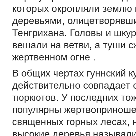
которых окропляли землю 
деревьями, олицетворявш
Тенгрихана. Головы и шку
вешали на ветви, а туши с
жертвенном огне .
В общих чертах гуннский к
действительно совпадает 
тюркютов. У последних то
популярны жертвоприноше
священных горных лесах, 
высокие деревья называл