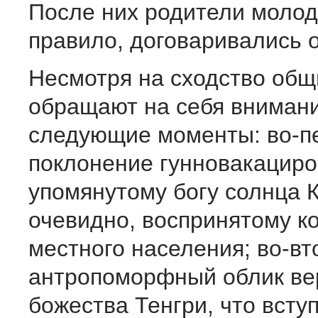
После них родители молод
правило, договаривались о
Несмотря на сходство общи
обращают на себя вниман
следующие моменты: во-п
поклонение гунновакациро
упомянутому богу солнца К
очевидно, воспринятому к
местного населения; во-вт
антропоморфный облик ве
божества Тенгри, что всту