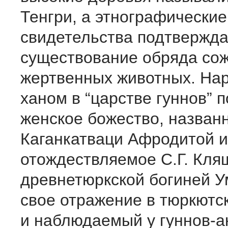
Тенгри, а этнографические
свидетельства подтвержд
существование обряда со
жертвенных животных. Нар
ханом в “царстве гуннов” 
женское божество, назван
Каганкатваци Афродитой и
отождествляемое С.Г. Кля
древнетюркской богиней У
свое отражение в тюркютс
и наблюдаемый у гуннов-а