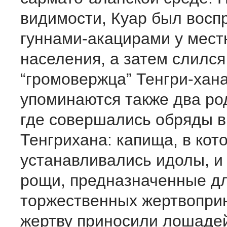
видимости, Куар был восп
гуннами-акацирами у мест
населения, а затем слился
“громовержца” Тенгри-хана
упоминаются также два ро
где совершались обряды в
Тенгрихана: капища, в кот
устанавливались идолы, 
рощи, предназначенные д
торжественных жертвопри
жертву приносили лошадей