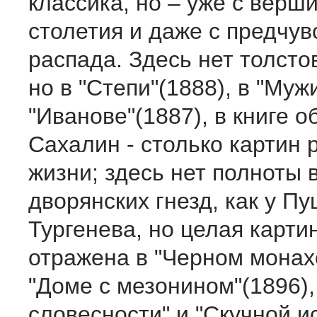
классика, но – уже с верш
столетия и даже с предчув
распада. Здесь нет толстов
но в "Степи"(1888), в "Мужи
"Иванове"(1887), в книге о
Сахалин - столько картин 
жизни; здесь нет полноты 
дворянских гнезд, как у П
Тургенева, но целая карти
отражена в "Черном монах
"Доме с мезонином"(1896),
словесности" и "Скучной ис