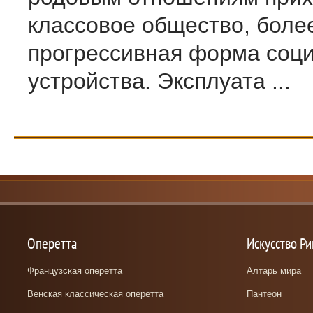
классовое общество, боле
прогрессивная фор­ма соц
устройства. Эксплуата ...
Оперетта
Искусство Р
Французская оперетта
Алтарь мира
Венская классическая оперетта
Пантеон