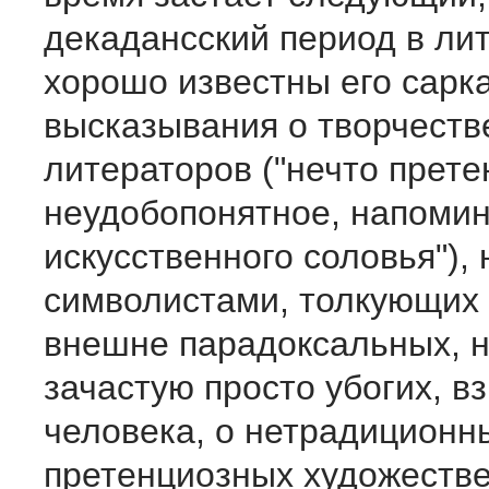
декадансский период в ли
хорошо известны его сарк
высказывания о творчеств
литераторов ("нечто прете
неудобопонятное, напомин
искусственного соловья"),
символистами, толкующих 
внешне парадоксальных, н
зачастую просто убогих, в
человека, о нетрадиционн
претенциозных художеств