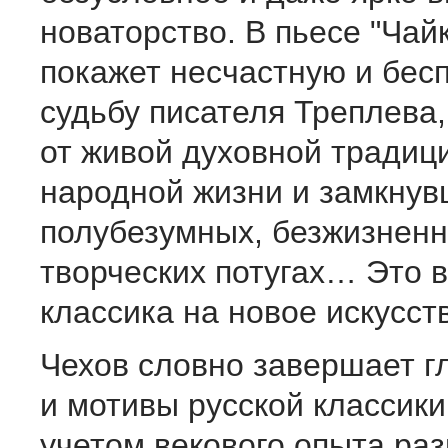
новаторство. В пьесе "Чай
покажет несчастную и бес
судьбу писателя Треплева,
от живой духовной традици
народной жизни и замкнув
полубезумных, безжизнен
творческих потугах… Это в
классика на новое искусс
Чехов словно завершает г
и мотивы русской классики
учетом векового опыта ра