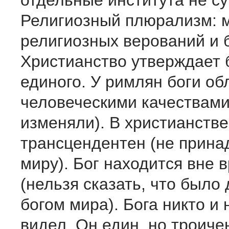
отдельные института не с
Религиозный плюрализм: 
религиозных верований и б
Христианство утверждает б
единого. У римлян боги о
человеческими качествами
изменяли). В христианстве
трансцендентен (не прина
миру). Бог находится вне 
(нельзя сказать, что было
богом мира). Бога никто и 
видел. Он един, но троиче