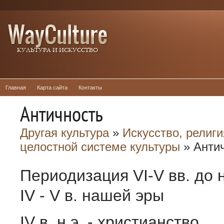
Главная
Карта сайта
Контакты
Античность
Другая культура
»
Искусство, религи
целостной системе культуры
» Анти
Периодизация VI-V вв. до 
IV - V в. нашей эры
IV в. н.э. - христианство.