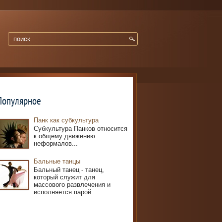
Популярное
Панк как субкультура
Субкультура Панков относится
к общему движению
неформалов...
Бальные танцы
Бальный танец - танец,
который служит для
массового развлечения и
исполняется парой...