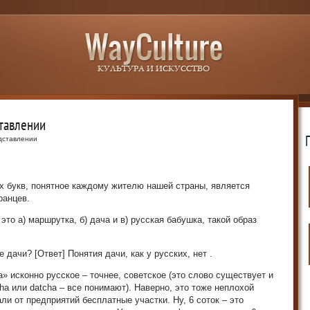
ставлении
едставлении
ех букв, понятное каждому жителю нашей страны, является
ранцев.
это а) маршрутка, б) дача и в) русская бабушка, такой образ
е дачи? [Ответ] Понятия дачи, как у русских, нет .
а» исконно русское – точнее, советское (это слово существует и
ha или datcha – все понимают). Наверно, это тоже неплохой
ли от предприятий бесплатные участки. Ну, 6 соток – это