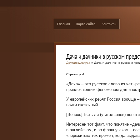
Главная
Карта сайта
Контакты
Дача и дачники в русском пред
Другая культура
» Дача и дачники в русском пр
Страница 4
«Дача» – это русское слово из четыр
привлекающим феноменом для иност
У европейских ребят Россия вообще – 
почти сказочный.
[Вопрос] Есть ли (у итальянев) поняти
Интересен тот факт, что понятие «дач
в английском, и во французском – dac
«пережиток» тех времен, когда выдава