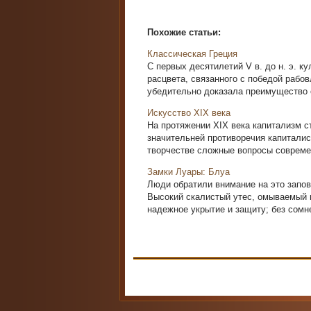
Похожие статьи:
Классическая Греция
С первых десятилетий V в. до н. э. к
расцвета, связан­ного с победой рабо
убедительно доказала преиму­щество 
Искусство XIX века
На протяжении XIX века капитализм с
значительней противоречия капиталис
творче­стве сложные вопросы современ
Замки Луары: Блуа
Люди обратили внимание на это запов
Высокий скалистый утес, омываемый 
надежное укрытие и защиту; без сомне