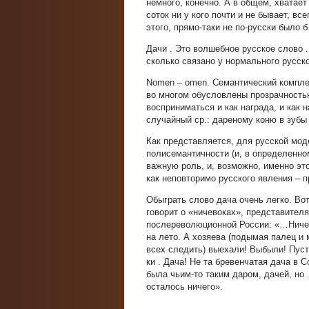
немного, конечно. А в общем, хватает 
соток ни у кого почти и не бывает, 
этого, прямо-таки не по-русски было б
Дачи . Это волшебное русское слово .
сколько связано у нормального русско
Nomen – omen. Семантический комплек
во многом обусловлены прозрачностью 
восприниматься и как награда, и как 
случайный ср.: дареному коню в зубы н
Как представляется, для русской мод
полисемантичности (и, в определенно
важную роль, и, возможно, именно э
как неповторимо русского явления – п
Обыграть слово дача очень легко. Во
говорит о «ничевоках», представител
послереволюционной России: «…Ничево
на лето. А хозяева (подымая палец и
всех следить) выехали! Выбыли! Пуста
ки . Дача! Не та бревенчатая дача в С
была чьим-то таким даром, дачей, но .
осталось ничего».