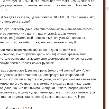
– и это лучше, чем ничего. Учитывая тот факт, что именно 6-ти
всегда уворовывают лишнюю парочку сотен метров… А як же без
… ;-)
 Я бы даже сказала, целое понятие, КОНЦЕПТ, так сказать. Ах,
го человека с дачей.
с рус. лексемы дача, его многослойность и амбивалентность
ее этимологии : дача = дар (< дать), а дар может
наказание (нежеланный, навязанный, ненужный, напрасный,
е смотрят; на тебе, Боже, что нам негоже и под.)1.
ели мира архетипический концепт дара во всей его
м смысле, вне формулы дар – обмен) играет чрезвычайно
то стало основополагающим для формирования концепта дачи
режде всего в глазах самих русских.
т как вспоминает Цветаева речь Белого («Пленный дух»): он
ях одного из многочисленных литературных направлений
ки, это блохи в опустелом доме, из которого хозяева выехали
 медленно его устремляя в землю и следя за ним и заставляя
я дача: ча, и в ней ничего, и еще ки, ничего, разродившееся .
окольниках, а дача – дар, чей-то дар, и вот, русская литература
 (палец к губам, таинственно) хо-зя-е-ва вы-е-ха-ли. И не
Страницы:
1
2
3
4