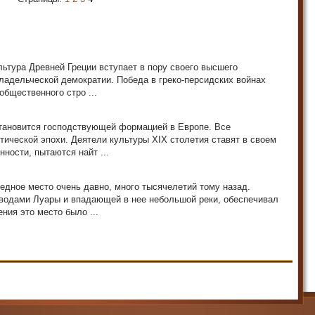
ультура Древней Греции вступает в пору своего высшего
владельческой демократии. Победа в греко-персидских войнах
общественного стро ...
тановится гос­подствующей формацией в Европе. Все
тической эпохи. Деятели культуры XIX столетия ставят в своем
ности, пытаются найт ...
едное место очень давно, много тысячелетий тому назад.
водами Луары и впадающей в нее небольшой реки, обеспечивал
ния это место было ...