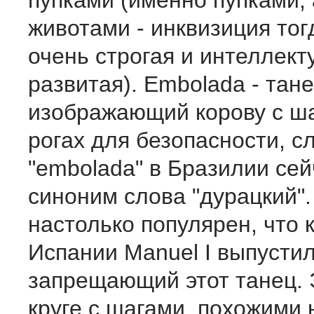
пупками (именно пупками, 
животами - инквизиция то
очень строгая и интеллект
развитая). Embolada - тане
изображающий корову с ш
рогах для безопасности, с
"embolada" в Бразилии сей
синоним слова "дурацкий".
настолько популярен, что 
Испании Manuel I выпустил
запрещающий этот танец. 
круге с шагами, похожими 